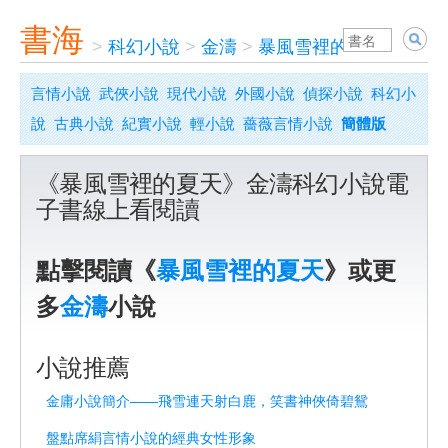
書海
>
科幻小說
>
金濤
>
暴風雪裡的夏天
言情小說
武俠小說
現代小說
外國小說
偵探小說
科幻小
說
古典小說
紀實小說
輕小說
薔薇言情小說
簡體版
《暴風雪裡的夏天》金濤科幻小說電
子書線上看閱讀
點擊閱讀《
暴風雪裡的夏天
》或更
多
金濤
小說
小說推薦
金庸小說簡介——飛雪連天射白鹿，笑書神俠倚碧鴛
盤點席絹言情小說的經典女性形象