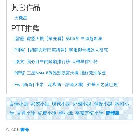
其它作品
天機星
PTT推薦
[霹靂] 霹靂天機【搶先看】第05章 中原超新星
[問卷]【超商與星巴克禮券】客服聊天機器人研究
[徵文] 我心目中的陸劇排行榜-天機星排行榜
[情報] 三星Note 8保護殼洩露天機 指紋識別依然
Fw: [新奇] 小米：老和尚一語道天機：外星人之謎已經
言情小說
武俠小說
現代小說
外國小說
偵探小說
科幻小
說
古典小說
紀實小說
輕小說
薔薇言情小說
簡體版
© 2016
書海