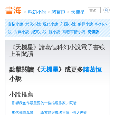
書海
>
科幻小說
>
諸葛恒
>
天機星
言情小說
武俠小說
現代小說
外國小說
偵探小說
科幻小
說
古典小說
紀實小說
輕小說
薔薇言情小說
簡體版
《天機星》諸葛恒科幻小說電子書線
上看閱讀
點擊閱讀《
天機星
》或更多
諸葛恒
小說
小說推薦
影響我創作最重要的十位推理作家／既晴
現代都市風景——論亦舒與瓊瑤言情小說之差別