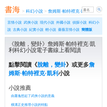
書海
>
科幻小說
>
詹姆斯·帕特裡克·凱利
>
脫離
言情小說
武俠小說
現代小說
外國小說
偵探小說
科幻小
說
古典小說
紀實小說
輕小說
薔薇言情小說
簡體版
《脫離，變卦》詹姆斯·帕特裡克·凱
利科幻小說電子書線上看閱讀
點擊閱讀《
脫離，變卦
》或更多
詹
姆斯·帕特裡克·凱利
小說
小說推薦
由蕭逸想起了武俠小說的意義
橫溝正史推理小說的特點