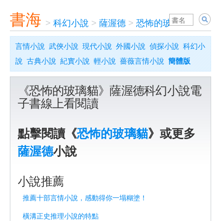
書海
>
科幻小說
>
薩渥德
>
恐怖的玻璃貓
言情小說
武俠小說
現代小說
外國小說
偵探小說
科幻小
說
古典小說
紀實小說
輕小說
薔薇言情小說
簡體版
《恐怖的玻璃貓》薩渥德科幻小說電
子書線上看閱讀
點擊閱讀《
恐怖的玻璃貓
》或更多
薩渥德
小說
小說推薦
推薦十部言情小說，感動得你一塌糊塗！
橫溝正史推理小說的特點