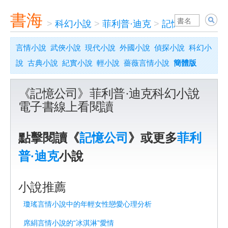
書海
>
科幻小說
>
菲利普·迪克
>
記憶公司
言情小說
武俠小說
現代小說
外國小說
偵探小說
科幻小
說
古典小說
紀實小說
輕小說
薔薇言情小說
簡體版
《記憶公司》菲利普·迪克科幻小說
電子書線上看閱讀
點擊閱讀《
記憶公司
》或更多
菲利
普·迪克
小說
小說推薦
瓊瑤言情小說中的年輕女性戀愛心理分析
席絹言情小說的“冰淇淋”愛情