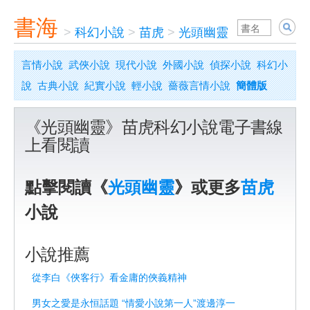
書海
>
科幻小說
>
苗虎
>
光頭幽靈
言情小說
武俠小說
現代小說
外國小說
偵探小說
科幻小
說
古典小說
紀實小說
輕小說
薔薇言情小說
簡體版
《光頭幽靈》苗虎科幻小說電子書線
上看閱讀
點擊閱讀《
光頭幽靈
》或更多
苗虎
小說
小說推薦
從李白《俠客行》看金庸的俠義精神
男女之愛是永恒話題 “情愛小說第一人”渡邊淳一