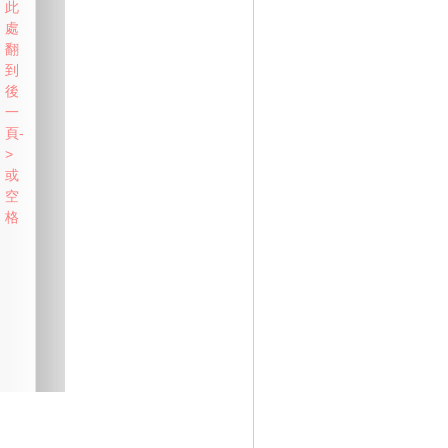
此
處
翻
到
後
一
頁-
>
或
空
格