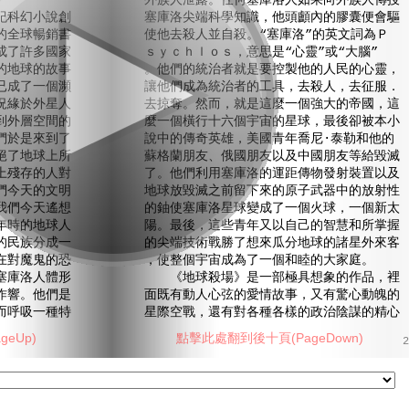
外族人泄露。任何塞庫洛人如果向外族人傳授
科幻小說創
塞庫洛尖端科學知識，他頭顱內的膠囊便會驅
的全球暢銷書
使他去殺人並自殺。“塞庫洛”的英文詞為Ｐ
成了許多國家
ｓｙｃｈｌｏｓ，意思是“心靈”或“大腦”
的地球的故事
。他們的統治者就是要控製他的人民的心靈，
已成了一個瀕
讓他們成為統治者的工具，去殺人，去征服．
況緣於外星人
去掠奪。然而，就是這麼一個強大的帝國，這
到外層空間的
麼一個橫行十六個宇宙的星球，最後卻被本小
們於是來到了
說中的傳奇英雄，美國青年喬尼·泰勒和他的
絕了地球上所
蘇格蘭朋友、俄國朋友以及中國朋友等給毀滅
上殘存的人對
了。他們利用塞庫洛的運距傳物發射裝置以及
們今天的文明
地球放毀滅之前留下來的原子武器中的放射性
我們今天遙想
的鈾使塞庫洛星球變成了一個火球，一個新太
年時的地球人
陽。最後，這些青年又以自己的智慧和所掌握
的民族分成一
的尖端技術戰勝了想來瓜分地球的諸星外來客
在對魔鬼的恐
，使整個宇宙成為了一個和睦的大家庭。
塞庫洛人體形
《地球殺場》是一部極具想象的作品，裡
作響。他們是
面既有動人心弦的愛情故事，又有驚心動魄的
而呼吸一種特
星際空戰，還有對各種各樣的政治陰謀的精心
eUp)
點擊此處翻到後十頁(PageDown)
2