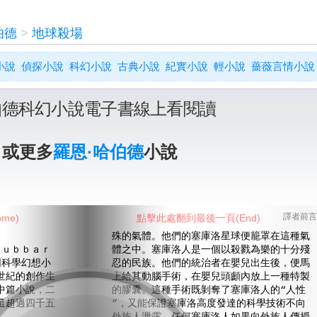
伯德
>
地球殺場
小說
偵探小說
科幻小說
古典小說
紀實小說
輕小說
薔薇言情小說
伯德科幻小說電子書線上看閱讀
》或更多
羅恩·哈伯德
小說
me)
點擊此處翻到最後一頁(End)
譯者前言
殊的氣體。他們的塞庫洛星球便籠罩在這種氣
ｕｂｂａｒ
體之中。塞庫洛人是一個以殺戮為樂的十分殘
圖科學幻想小
忍的民族。他們的統治者在嬰兒出生後，便馬
世紀的創作生
上給其動腦手術，在嬰兒頭顱內放上一種特製
中篇小說，二
的膠囊。這種手術既剝奪了塞庫洛人的“人性
量超過四千五
”，又能保證塞庫洛高度發達的科學技術不向