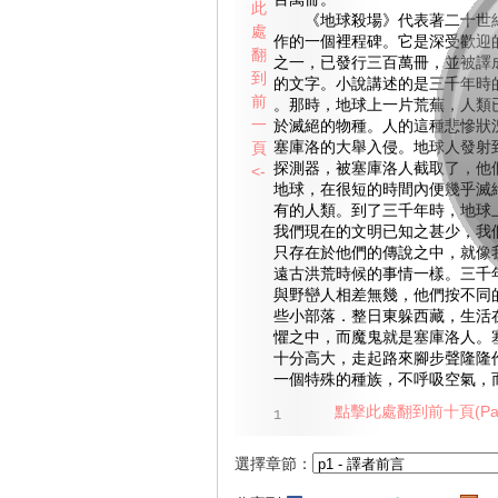
百萬冊。
此
《地球殺場》代表著二十世紀
處
作的一個裡程碑。它是深受歡迎
翻
之一，已發行三百萬冊，並被譯
到
的文字。小說講述的是三千年時
前
。那時，地球上一片荒蕪，人類
一
於滅絕的物種。人的這種悲慘狀
頁
塞庫洛的大舉入侵。地球人發射
探測器，被塞庫洛人截取了，他
<-
地球，在很短的時間內便幾乎滅
有的人類。到了三千年時，地球
我們現在的文明已知之甚少，我
只存在於他們的傳說之中，就像
遠古洪荒時候的事情一樣。三千
與野巒人相差無幾，他們按不同
些小部落．整日東躲西藏，生活
懼之中，而魔鬼就是塞庫洛人。
十分高大，走起路來腳步聲隆隆
一個特殊的種族，不呼吸空氣，
點擊此處翻到前十頁(Pag
1
選擇章節：