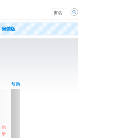
簡體版
幫助
點
擊