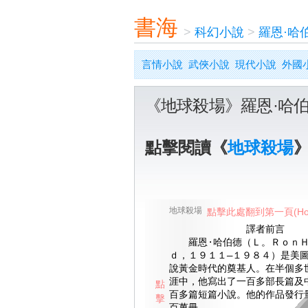
書海
>
科幻小說
>
羅恩·哈
言情小說
武俠小說
現代小說
外國
《地球殺場》羅恩·哈
點擊閱讀《
地球殺場
地球殺場
點擊此處翻到第一頁(Ho
譯者前言
羅恩·哈伯德（Ｌ。ＲｏｎＨ
ｄ，１９１１—１９８４）是美
說黃金時代的奠基人。在半個多
涯中，他寫出了一百多部長篇及
點
百多篇短篇小說。他的作品發行
擊