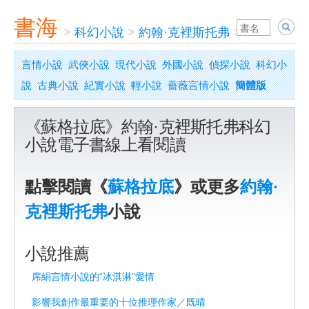
書海
>
科幻小說
>
約翰·克裡斯托弗
>
蘇格拉底
言情小說
武俠小說
現代小說
外國小說
偵探小說
科幻小
說
古典小說
紀實小說
輕小說
薔薇言情小說
簡體版
《蘇格拉底》約翰·克裡斯托弗科幻
小說電子書線上看閱讀
點擊閱讀《
蘇格拉底
》或更多
約翰·
克裡斯托弗
小說
小說推薦
席絹言情小說的“冰淇淋”愛情
影響我創作最重要的十位推理作家／既晴