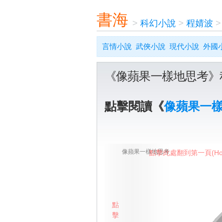
書海
>
科幻小說
>
程婧波
言情小說
武俠小說
現代小說
外國
《像蘋果一樣地思考》
點擊閱讀《
像蘋果一
像蘋果一樣地思考
點擊此處翻到第一頁(Ho
點
擊