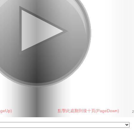
eUp)
點擊此處翻到後十頁(PageDown)
2