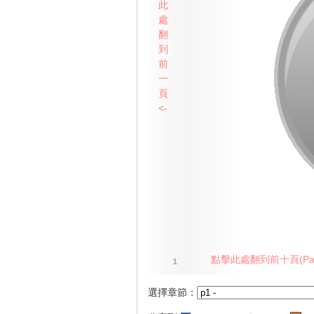
此
處
翻
到
前
一
頁
<-
點擊此處翻到前十頁(Pag
1
選擇章節：