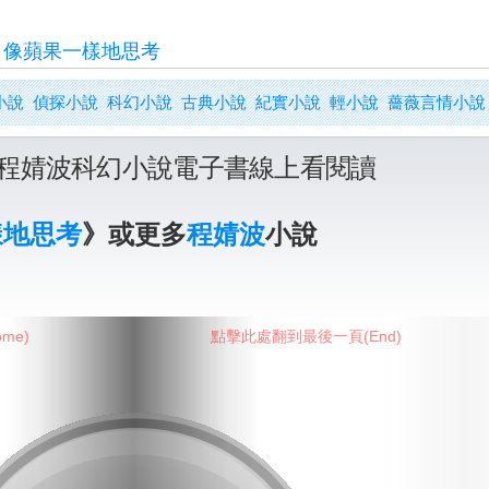
>
像蘋果一樣地思考
小說
偵探小說
科幻小說
古典小說
紀實小說
輕小說
薔薇言情小說
程婧波科幻小說電子書線上看閱讀
樣地思考
》或更多
程婧波
小說
me)
點擊此處翻到最後一頁(End)