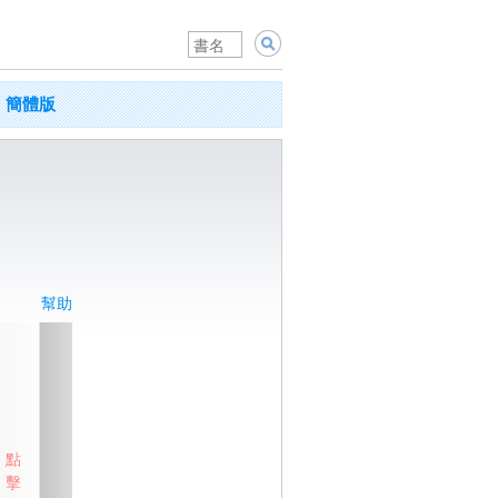
簡體版
幫助
點
擊