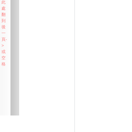
此
處
翻
到
後
一
頁-
>
或
空
格