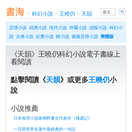
書海
>
科幻小說
>
王曉仍
>
天韻
言情小說
武俠小說
現代小說
外國小說
偵探小說
科幻小
說
古典小說
紀實小說
輕小說
薔薇言情小說
簡體版
《天韻》王曉仍科幻小說電子書線上
看閱讀
點擊閱讀《
天韻
》或更多
王曉仍
小
說
小說推薦
日本推理小說家桐野夏生代表作《殘虐記》
一百部世界名著中最經典的一句話