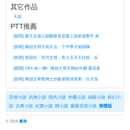
其它作品
天韻
PTT推薦
[新聞] 樂天女孩心韻離隊竟是愛上當家遊擊手 林
[新聞] 陳韻文明天當兵去 下半季才能歸隊
[新聞] 黃韻玲「世代交替」惹火五月天狂粉 反
[新聞] XBX-統一獅》陳韻文明天開始牛棚 樂見新
[新聞] 陳韻文學詹姆士炒飯卻變成煮粥 白天投
言情小說
武俠小說
現代小說
外國小說
偵探小說
科幻小
說
古典小說
紀實小說
輕小說
薔薇言情小說
簡體版
© 2016
書海