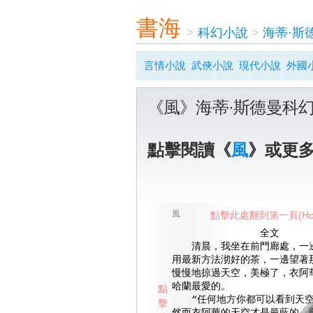
書海
>
科幻小說
>
海蒂·斯
言情小說
武俠小說
現代小說
外國
《風》海蒂·斯德曼科
點擊閱讀《
風
》或更
風
點擊此處翻到第一頁(Ho
全文
清晨，我坐在前門廊處，一邊
用最新方法沏好的茶，一邊望著
慢慢地掠過天空，美極了，衣阿
哈蘭最愛的。
點
“任何地方你都可以看到天空
擊