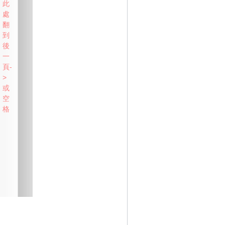
此
處
翻
到
後
一
頁-
>
或
空
格