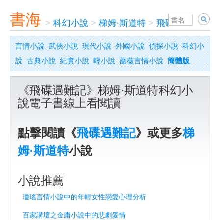
書海
>
科幻小說
>
梯姆·斯道特
>
飛碟遇難記
言情小說
武俠小說
現代小說
外國小說
偵探小說
科幻小
說
古典小說
紀實小說
輕小說
薔薇言情小說
簡體版
《飛碟遇難記》梯姆·斯道特科幻小
說電子書線上看閱讀
點擊閱讀《
飛碟遇難記
》或更多
梯
姆·斯道特
小說
小說推薦
瓊瑤言情小說中的年輕女性戀愛心理分析
百家講壇之金庸小說中的悲劇愛情