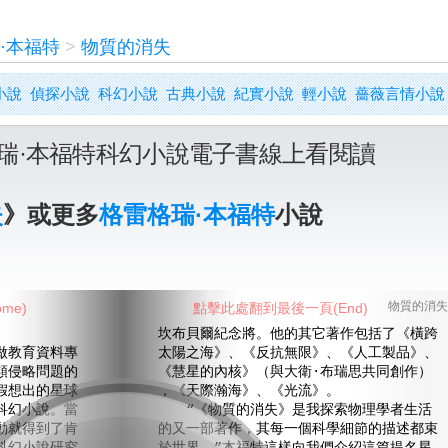
·本福特
>
物質的消失
小說
偵探小說
科幻小說
古典小說
紀實小說
輕小說
薔薇言情小說
瑞·本福特科幻小說電子書線上看閱讀
失
》或更多
格雷格瑞·本福特
小說
me)
點擊此處翻到最後一頁(End)
物質的消失
坎布貝爾紀念將。他的其它著作包括了《橫跨
教育資料專
太陽之海》、《反抗無限》、《人工製品》、
類侵略問題的
《慧星的內核》（與大衛·布瑞思共同創作）
假想出的星球
，《天際瀚海》、《光流》。
科幻小說。當
“《物質的消失》是我探索物理學者生活
動就得到了肯
的又一部著作，其每一個科學細節的描述都束