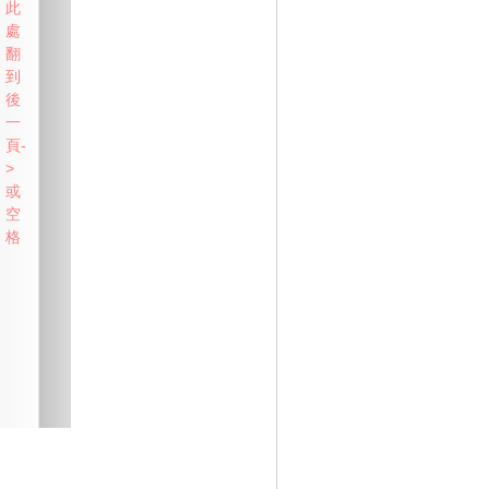
此
處
翻
到
後
一
頁-
>
或
空
格