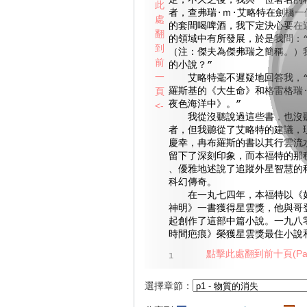
定，不久之後，我與一位著名的
此
者，查弗瑞·ｍ·艾略特在劍橋一
處
的套間喝啤酒，我下定決心要在
翻
的領域中有所發展，於是我問：
到
（注：傑夫為傑弗瑞之簡稱。）
前
的小說？”
一
艾略特毫不遲疑地回答我，“
頁
羅斯基的《大生命》和格雷格瑞
夜色海洋中》。”
<-
我從沒聽說過這些書，也沒聽
者，但我聽從了艾略特的建議，
慶幸，冉布羅斯的書以其行雲流
留下了深刻印象，而本福特的那
、優雅地述說了追蹤外星智慧的
科幻傳奇。
在一丸七四年，本福特以《如
神明》一書獲得星雲獎，他與哥
起創作了這部中篇小說。一九八
時間疤痕》榮獲星雲獎最住小說和
點擊此處翻到前十頁(Pag
1
選擇章節：