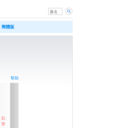
簡體版
幫助
點
擊