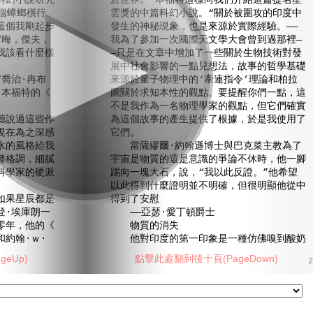
科幻小說研究
於世界。”本福特這樣向我們介紹這篇提名星
個蟑螂橫行
雲獎的中篇科幻小說。“關於被圍攻的印度中
這個我剛起步
發生的神秘現象，也是來源於實際經驗。——
“晦，傑夫，
我為了參加一次國際天文學大會曾到過那裡—
我該看什麼樣
—只是在文章中增加了一些關於生物技術對發
展中社會影響的一點兒想法，故事的哲學基礎
喬治·冉布
來源於量子物理中的‘牽連指令’理論和柏拉
·本福特的《
圖關於求知本性的觀點。要提醒你們一點，這
不是我作為一名物理學家的觀點，但它們確實
說過這些作
為這個故事的產生提供了根據，於是我使用了
現在為之深感
它們。
水的風格給我
當薩繆爾·約翰遜博士與巴克菜主教為了
種格調，細膩
宇宙是物質的還是意識的爭論不休時，他一腳
科學家的硬派
踢向一塊大石，說，“我以此反證。”他希望
以此得到什麼證明並不明確，但很明顯他從中
果星辰都是
得到了安慰
登·埃庫朗一
——亞瑟·愛丁頓爵士
零年，他的《
物質的消失
約翰·ｗ·
他對印度的第一印象是一種仿佛嗅到酸奶
eUp)
點擊此處翻到後十頁(PageDown)
2