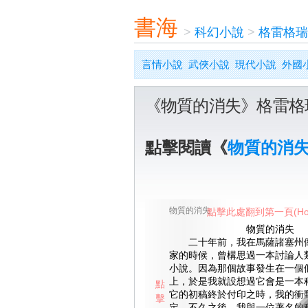
書海
>
科幻小說
>
格雷格瑞
言情小說
武俠小說
現代小說
外國
《物質的消失》格雷格
點擊閱讀《
物質的消
物質的消失
點擊此處翻到第一頁(Ho
物質的消失
二十年前，我在馬薩諸塞州做
家的時候，曾構思過一本討論人
小說。因為那個故事發生在一個
上，於是我就設想過它會是一本
點
它的初稿終於付印之時，我的衝
擊