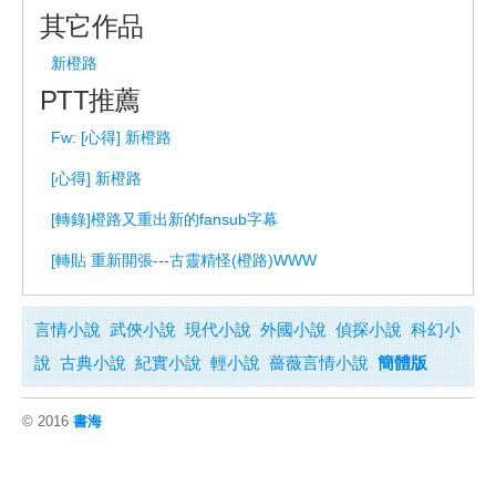
其它作品
新橙路
PTT推薦
Fw: [心得] 新橙路
[心得] 新橙路
[轉錄]橙路又重出新的fansub字幕
[轉貼 重新開張---古靈精怪(橙路)WWW
言情小說
武俠小說
現代小說
外國小說
偵探小說
科幻小
說
古典小說
紀實小說
輕小說
薔薇言情小說
簡體版
© 2016
書海