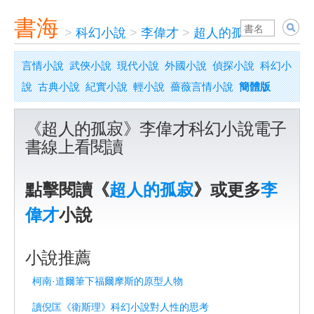
書海
>
科幻小說
>
李偉才
>
超人的孤寂
言情小說
武俠小說
現代小說
外國小說
偵探小說
科幻小
說
古典小說
紀實小說
輕小說
薔薇言情小說
簡體版
《超人的孤寂》李偉才科幻小說電子
書線上看閱讀
點擊閱讀《
超人的孤寂
》或更多
李
偉才
小說
小說推薦
柯南·道爾筆下福爾摩斯的原型人物
讀倪匡《衛斯理》科幻小說對人性的思考