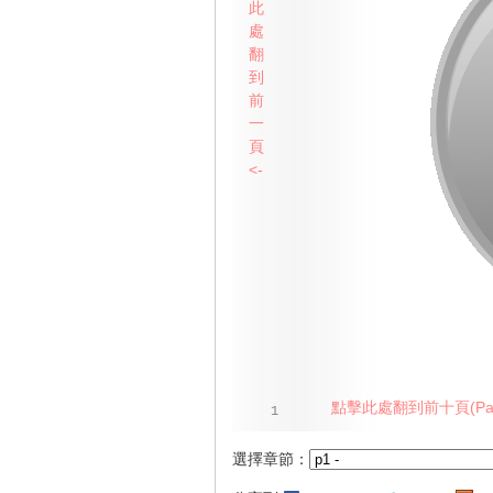
此
處
翻
到
前
一
頁
<-
點擊此處翻到前十頁(Pag
1
選擇章節：