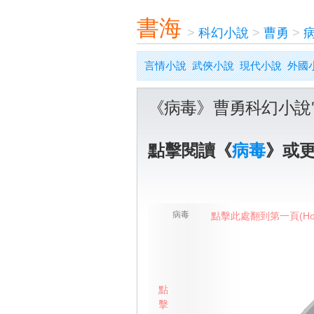
書海
>
科幻小說
>
曹勇
>
言情小說
武俠小說
現代小說
外國
《病毒》曹勇科幻小說
點擊閱讀《
病毒
》或
病毒
點擊此處翻到第一頁(Ho
點
擊