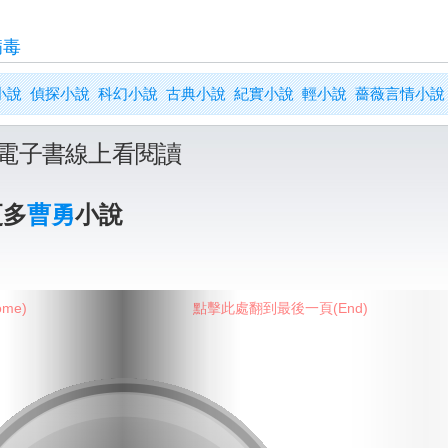
病毒
小說
偵探小說
科幻小說
古典小說
紀實小說
輕小說
薔薇言情小說
電子書線上看閱讀
更多
曹勇
小說
me)
點擊此處翻到最後一頁(End)