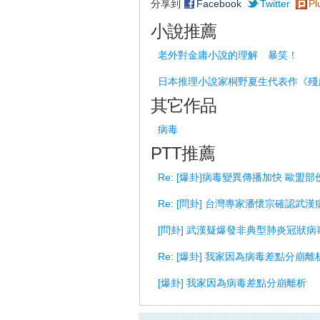
分享到
Facebook
Twitter
Pl
小說推薦
老外對金庸小說的理解 暴笑！
日本推理小說家桐野夏生代表作《殘
其它作品
病毒
PTT推薦
Re: [爆卦]病毒變異傳播加快 歐盟
Re: [問卦] 台灣專家潘懷宗確認武
[問卦] 武漢疑爆發非典型肺炎冠狀
Re: [爆卦] 我家因為病毒差點分崩離
[爆卦] 我家因為病毒差點分崩離析