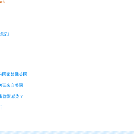
urk
虐記》
部份國家禁飛英國
漢病毒來自美國
病毒群聚感染？
析