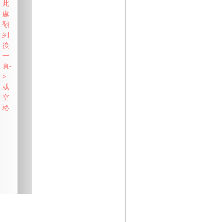
此
處
翻
到
後
一
頁-
>
或
空
格