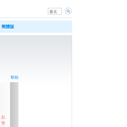
簡體版
幫助
點
擊