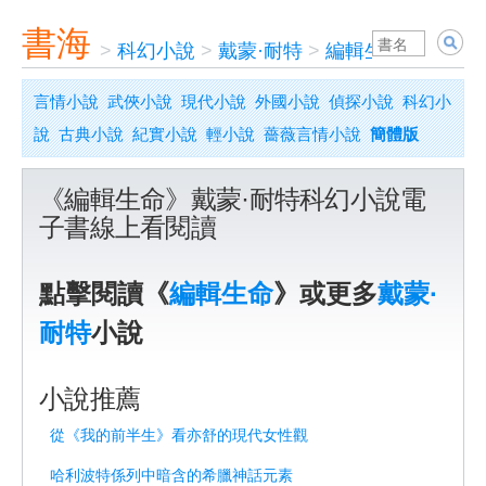
書海
>
科幻小說
>
戴蒙·耐特
>
編輯生命
言情小說
武俠小說
現代小說
外國小說
偵探小說
科幻小
說
古典小說
紀實小說
輕小說
薔薇言情小說
簡體版
《編輯生命》戴蒙·耐特科幻小說電
子書線上看閱讀
點擊閱讀《
編輯生命
》或更多
戴蒙·
耐特
小說
小說推薦
從《我的前半生》看亦舒的現代女性觀
哈利波特係列中暗含的希臘神話元素