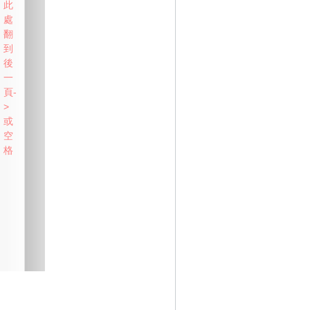
此
處
翻
到
後
一
頁-
>
或
空
格