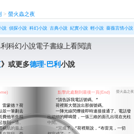
利
>
螢火蟲之夜
小說
偵探小說
科幻小說
古典小說
紀實小說
輕小說
薔薇言情小說
巴利科幻小說電子書線上看閱讀
夜
》或更多
德理·巴利
小說
me)
點擊此處翻到最後一頁(End)
螢火蟲之夜
“請告訴我電話號碼。”
雷蒙德？荷
荷裡斯大聲說出那個號碼。
點並一筆劃去
一陣光線閃爍後即時連接接通了。電話發
耗費他半生精
出細細的蟬鳴聲，一張三維的面孔出現在光柱
起放到一邊。
中間。
遝稿紙的最上
“完成了，”荷裡斯說，“布雷克，一切