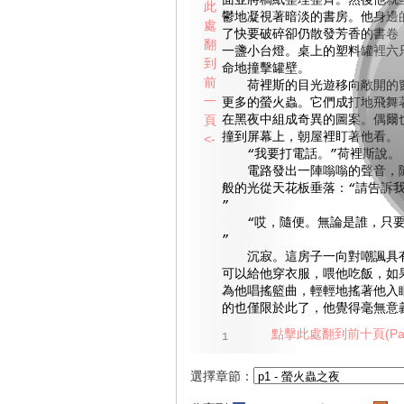
面並將稿紙整理整齊。然後他就
此
鬱地凝視著暗淡的書房。他身邊
處
了快要破碎卻仍散發芳香的書卷
翻
一盞小台燈。桌上的塑料罐裡六
到
命地撞擊罐壁。
前
荷裡斯的目光遊移向敞開的窗
一
更多的螢火蟲。它們成打地飛舞
頁
在黑夜中組成奇異的圖案。偶爾
撞到屏幕上，朝屋裡盯著他看。
<-
“我要打電話。”荷裡斯說。
電路發出一陣嗡嗡的聲音，隨
般的光從天花板垂落：“請告訴
”
“哎，隨便。無論是誰，只要
”
沉寂。這房子一向對嘲諷具有
可以給他穿衣服，喂他吃飯，如
為他唱搖籃曲，輕輕地搖著他入
的也僅限於此了，他覺得毫無意
點擊此處翻到前十頁(Pag
1
選擇章節：