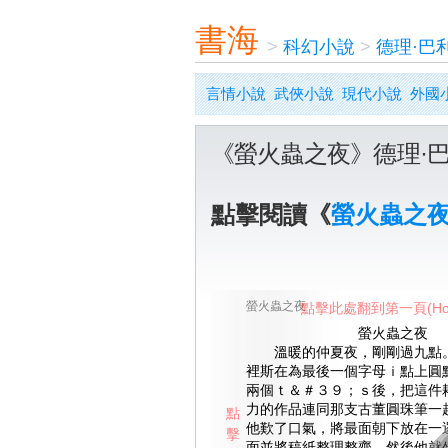
書海
>
科幻小說
>
德理·巴
言情小說
武俠小說
現代小說
外國
《螢火蟲之夜》德理·
點擊閱讀《
螢火蟲之
螢火蟲之夜
點擊此處翻到第一頁(Ho
螢火蟲之夜
溫暖的仲夏夜，剛剛過九點。
裡斯在為最後一個字母ｉ點上圓
兩個ｔ＆＃３９；ｓ後，把這件
力的作品連同那支古董圓珠筆一
點
他歎了口氣，將最面朝下放在一
擊