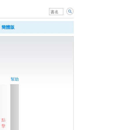
簡體版
幫助
點
擊