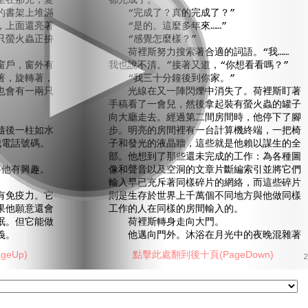
坐在那兒，憂
都完成了。”
的書架上堆滿
“完成了？真的完成了？”
，上面還亮著
“是的。這麼多年來……”
只螢火蟲正拚
“感覺怎麼樣？”
荷裡斯努力搜索著合適的詞語。“我……
戶，窗外有
我也說不清。”接著又道，“你想看看嗎？”
著，旋轉著，
“我三十分鐘後到你家。”
也會有一兩只
光線在又一陣閃爍中消失了。荷裡斯盯著
手稿看了一會兒，然後拿起裝有螢火蟲的罐子
向大廳走去。經過第二間房間時，他停下了腳
後一柱如水
步。明亮的房間裡有一台計算機終端，一把椅
我電話號碼。
子和發光的液晶牆，這些就是他賴以謀生的全
部。他想到了那些還未完成的工作：為各種圖
他有興趣。
像和聲音以及空洞的文章片斷編索引並將它們
輸入早已充斥著同樣碎片的網絡，而這些碎片
免疫力。它
則是生存於世界上千萬個不同地方與他做同樣
果他願意還會
工作的人在同樣的房間輸入的。
眠。但它能做
荷裡斯轉身走向大門。
義。
他邁向門外。沐浴在月光中的夜晚混雜著
eUp)
點擊此處翻到後十頁(PageDown)
2