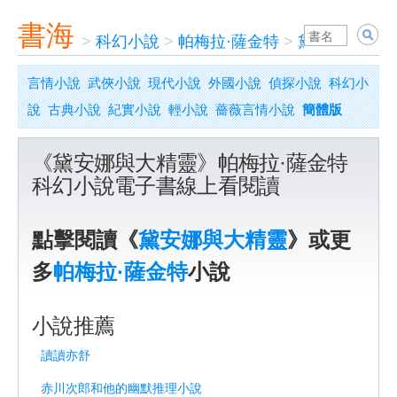
書海
>
科幻小說
>
帕梅拉·薩金特
>
黛安娜與大精
言情小說
武俠小說
現代小說
外國小說
偵探小說
科幻小
說
古典小說
紀實小說
輕小說
薔薇言情小說
簡體版
《黛安娜與大精靈》帕梅拉·薩金特
科幻小說電子書線上看閱讀
點擊閱讀《
黛安娜與大精靈
》或更
多
帕梅拉·薩金特
小說
小說推薦
讀讀亦舒
赤川次郎和他的幽默推理小說