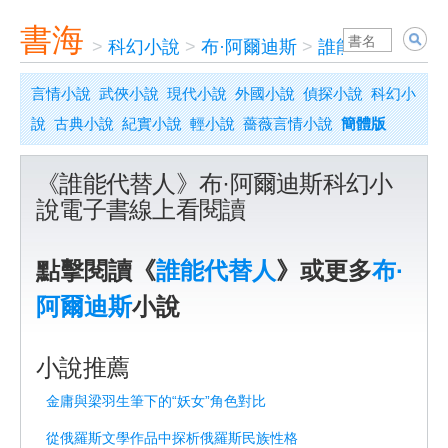
書海
>
科幻小說
>
布·阿爾迪斯
>
誰能代替人
言情小說
武俠小說
現代小說
外國小說
偵探小說
科幻小
說
古典小說
紀實小說
輕小說
薔薇言情小說
簡體版
《誰能代替人》布·阿爾迪斯科幻小
說電子書線上看閱讀
點擊閱讀《
誰能代替人
》或更多
布·
阿爾迪斯
小說
小說推薦
金庸與梁羽生筆下的“妖女”角色對比
從俄羅斯文學作品中探析俄羅斯民族性格