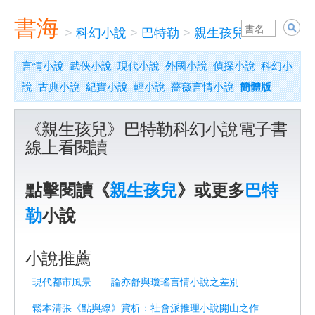
書海
>
科幻小說
>
巴特勒
>
親生孩兒
言情小說
武俠小說
現代小說
外國小說
偵探小說
科幻小
說
古典小說
紀實小說
輕小說
薔薇言情小說
簡體版
《親生孩兒》巴特勒科幻小說電子書
線上看閱讀
點擊閱讀《
親生孩兒
》或更多
巴特
勒
小說
小說推薦
現代都市風景——論亦舒與瓊瑤言情小說之差別
鬆本清張《點與線》賞析：社會派推理小說開山之作