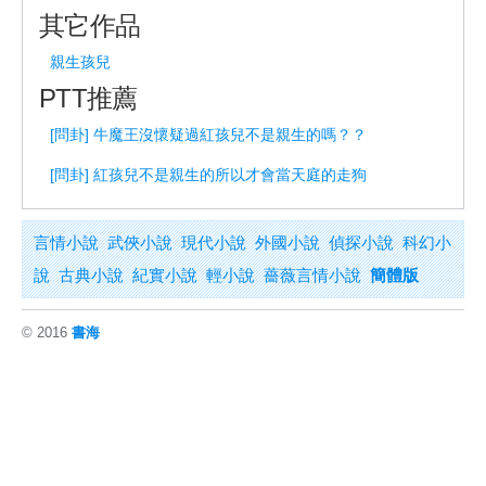
其它作品
親生孩兒
PTT推薦
[問卦] 牛魔王沒懷疑過紅孩兒不是親生的嗎？？
[問卦] 紅孩兒不是親生的所以才會當天庭的走狗
言情小說
武俠小說
現代小說
外國小說
偵探小說
科幻小
說
古典小說
紀實小說
輕小說
薔薇言情小說
簡體版
© 2016
書海