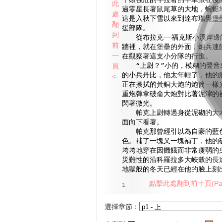
千頭強壯的牛拉著的牛車跟在後
此
過零星長著鼠尾草的大地，蜿蜒
處
這是入秋下雪以來到達布瑞覺堡
翻
援部隊。
到
從布拉克——福克斯小溪岸邊
前
牆裡，就在堡壘的外面，炮兵連
一
在觀察著這支小分隊的行進。
頁
“上尉？”小的，模糊的聲音
的小兵丹比，他太年輕了，他的
<-
正在擦拭的黃銅大炮的炮筒一樣
重炮彈拿破侖大炮對比著泥濘的
閃著微光。
帕克上尉轉過身從泥砌的大木
面向下看著。
帕克那曾經引以為自豪的藍色
色。補了一塊又一塊補丁，他的
垮垮地穿在因饑餓而非常瘦弱的
災難性的沿科羅拉多大峽穀的長
地獄般的冬天已經在他的臉上刻
點擊此處翻到前十頁(Pag
1
選擇章節：