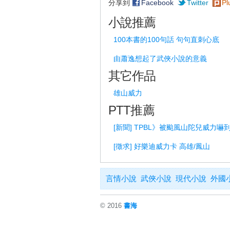
分享到
Facebook
Twitter
Pl
小說推薦
100本書的100句話 句句直刺心底
由蕭逸想起了武俠小說的意義
其它作品
雄山威力
PTT推薦
[新聞] TPBL》被颱風山陀兒威力嚇
[徵求] 好樂迪威力卡 高雄/鳳山
言情小說
武俠小說
現代小說
外國
© 2016
書海