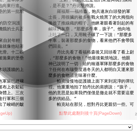
面。這車隊穿
“上尉，我的意思是他們來這與我們換崗
地向東行進。
，是不是？”丹比堅持說。
壘的第一批增
羅福斯——福格森，炮兵連灰白頭發的軍
士長，用很臟的被多年戰火燒黑了的大拇指向
的防空洞護
後推了推線織的帽子。他眯著眼看著刮起的有
饑餓的士兵正
鹹味的灰塵，“那麼多牛車，孩子”。他向地
上吐了一口，又用靴子碾了一下說：“那麼多
來自於年輕
牛車，裝著那麼多的食物，看來他們不會帶我
臉就像他站著
們回去。”
光滑。十二磅
丹比先看了看福格森後又回頭看了看上尉
被拋棄的堡壘
，“那麼多的食物！”他最後氣憤地說。他眼
神已說明了一切：給約翰遜軍隊那麼多的食物
頭護牆的上
？任何在布瑞覺度過冬天的人都明白又運來那
麼多的食物這意味著什麼。
軍裝已經褪
帕克慢慢地從護牆上面下來到泥濘的彈坑
破布上衣鬆鬆
裡。他重重地拍了拍丹比的肩膀說：“孩子，
身體上。三次
他的意思是如果我們僅僅是撤走就不需要這麼
途行軍和三個
多的供給品。”
出了峻峭的皺
帕克站在那兒，想對丹比更親切一些。可
eUp)
點擊此處翻到後十頁(PageDown)
2