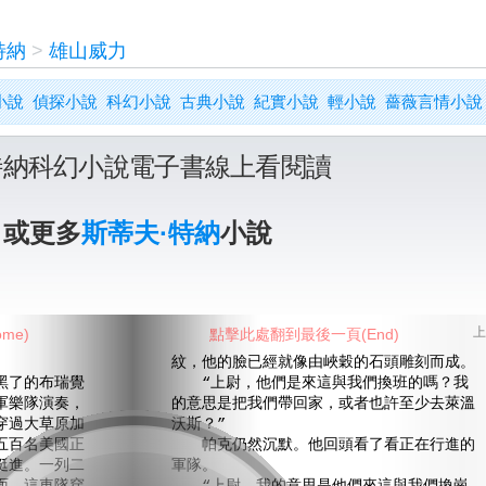
特納
>
雄山威力
小說
偵探小說
科幻小說
古典小說
紀實小說
輕小說
薔薇言情小說
特納科幻小說電子書線上看閱讀
》或更多
斯蒂夫·特納
小說
me)
點擊此處翻到最後一頁(End)
上
紋，他的臉已經就像由峽穀的石頭雕刻而成。
了的布瑞覺
“上尉，他們是來這與我們換班的嗎？我
軍樂隊演奏，
的意思是把我們帶回家，或者也許至少去萊溫
穿過大草原加
沃斯？”
五百名美國正
帕克仍然沉默。他回頭看了看正在行進的
挺進。一列二
軍隊。