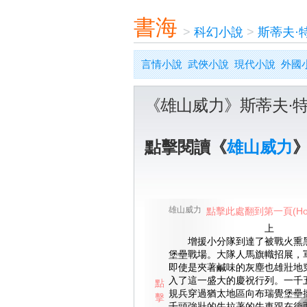
書海
>
科幻小說
>
斯蒂夫·
言情小說
武俠小說
現代小說
外國
《雄山威力》斯蒂夫·
點擊閱讀《
雄山威力
雄山威力
點擊此處翻到第一頁(Ho
上
增援小分隊到達了被戰火熏黑
堡壘戰場。大隊人馬旗幟招展，
即使是夾著鹹味的灰塵也雄壯地
入了這一盛大的慶祝行列。一千
點
規兵穿過猶太地區向布瑞覺堡壘
擊