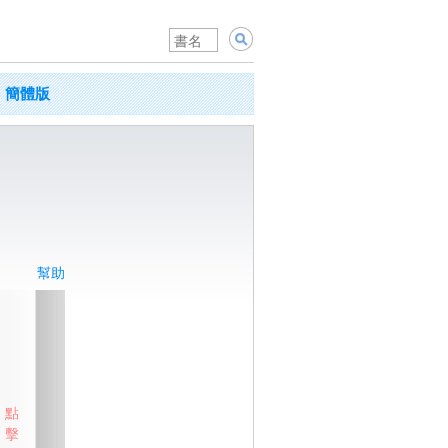
簡體版
幫助
點
擊