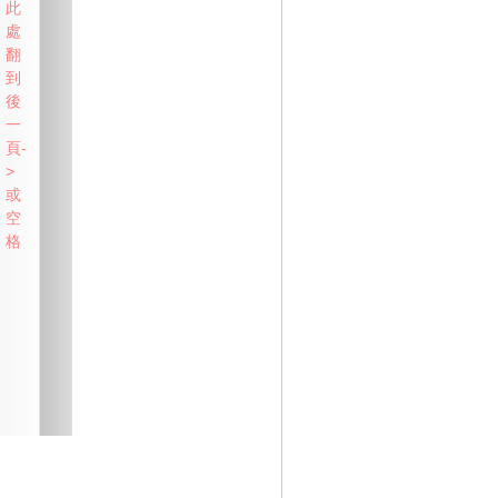
此
處
翻
到
後
一
頁-
>
或
空
格