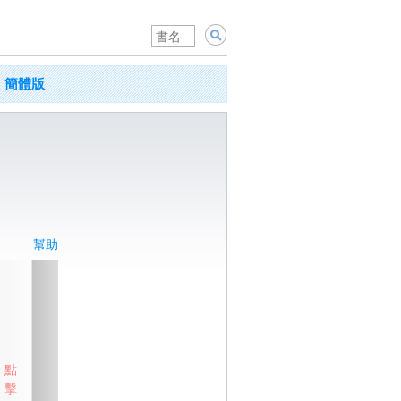
簡體版
幫助
點
擊