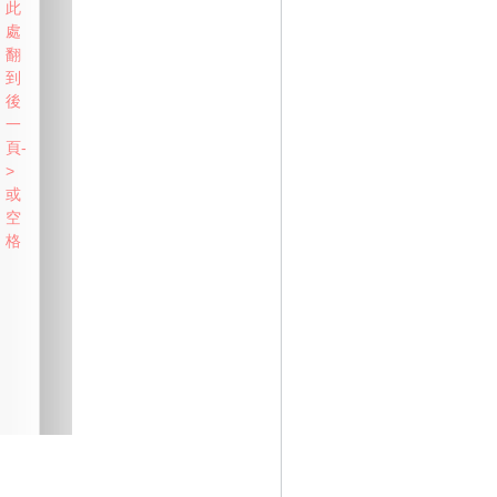
此
處
翻
到
後
一
頁-
>
或
空
格