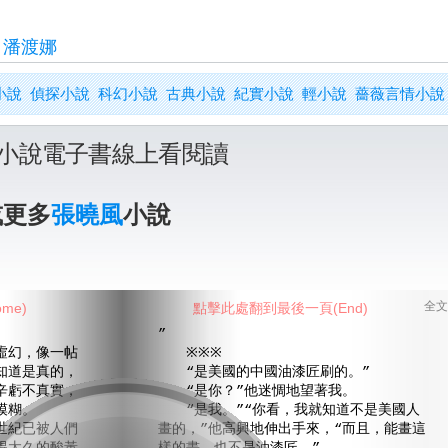
>
潘渡娜
小說
偵探小說
科幻小說
古典小說
紀實小說
輕小說
薔薇言情小說
小說電子書線上看閱讀
或更多
張曉風
小說
me)
點擊此處翻到最後一頁(End)
全文
”
幻，像一帖
※※※
知道是真的，
“是美國的中國油漆匠刷的。”
辛虧不真實，
“是你？”他迷惆地望著我。
模糊。
“是我。”“你看，我就知道不是美國人
紀已被人們
畫的，”他高興地伸出手來，“而且，能畫這