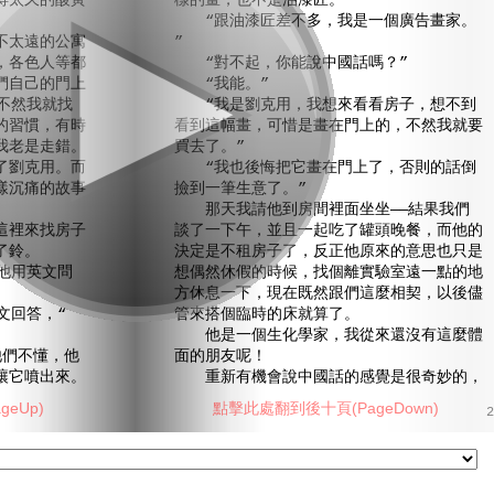
得太久的酸黃
樣的畫，也不是油漆匠。”
“跟油漆匠差不多，我是一個廣告畫家。
太遠的公寓
”
，各色人等都
“對不起，你能說中國話嗎？”
們自己的門上
“我能。”
不然我就找
“我是劉克用，我想來看看房子，想不到
的習慣，有時
看到這幅畫，可惜是畫在門上的，不然我就要
我老是走錯。
買去了。”
劉克用。而
“我也後悔把它畫在門上了，否則的話倒
樣沉痛的故事
撿到一筆生意了。”
那天我請他到房間裡面坐坐——結果我們
裡來找房子
談了一下午，並且一起吃了罐頭晚餐，而他的
了鈴。
決定是不租房子了，反正他原來的意思也只是
他用英文問
想偶然休假的時候，找個離實驗室遠一點的地
方休息一下，現在既然跟們這麼相契，以後儘
文回答，“
管來搭個臨時的床就算了。
他是一個生化學家，我從來還沒有這麼體
們不懂，他
面的朋友呢！
讓它噴出來。
重新有機會說中國話的感覺是很奇妙的，
eUp)
點擊此處翻到後十頁(PageDown)
2