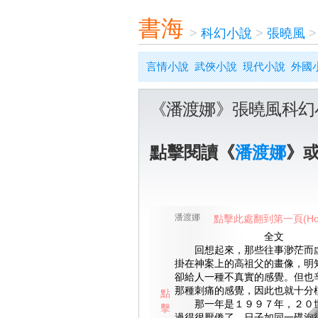
書海
>
科幻小說
>
張曉風
言情小說
武俠小說
現代小說
外國
《潘渡娜》張曉風科幻
點擊閱讀《
潘渡娜
》
潘渡娜
點擊此處翻到第一頁(Ho
全文
回想起來，那些往事渺茫而虛
掛在神案上的高祖父的畫像，明
卻給人一種不真實的感覺。但也
那種刺痛的感覺，因此也就十分
點
那一年是１９９７年，２０世
擊