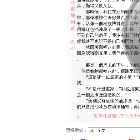
過得很厭倦了，日子如同一碟泡
此
瓜，顯得又軟又疲。
處
那時候，我住在紐約離市區不
翻
裡，那棟樓裡住著好幾百戶人家
到
有，活像一個種族博覽會。我在
前
用橘紅色油漆刷了一幅八卦圖——
一
不到自己的房子，我沒有看門牌
頁
候我甚至也記不得自己的門牌，
就因著那幅八卦圖，我認識了
<-
因為認識劉克用，我們便有了那
。
那是一個周末的下午，他到這
，偶然看到那幅八卦，便跑來按
“這是哪一位畫家的手筆？”
我。
“不是什麼畫家，”我也用英
是一個油漆匠隨便刷的。”
“美國沒有這樣的油漆匠！他
們只會把油漆放在噴漆桶裡，再
點擊此處翻到前十頁(Pag
1
選擇章節：