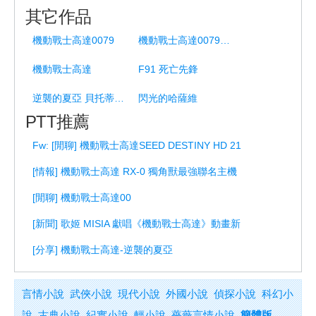
其它作品
機動戰士高達0079
機動戰士高達0079 外傳-密會
機動戰士高達
F91 死亡先鋒
逆襲的夏亞 貝托蒂嘉的子嗣
閃光的哈薩維
PTT推薦
Fw: [閒聊] 機動戰士高達SEED DESTINY HD 21
[情報] 機動戰士高達 RX-0 獨角獸最強聯名主機
[閒聊] 機動戰士高達00
[新聞] 歌姬 MISIA 獻唱《機動戰士高達》動畫新
[分享] 機動戰士高達-逆襲的夏亞
言情小說
武俠小說
現代小說
外國小說
偵探小說
科幻小
說
古典小說
紀實小說
輕小說
薔薇言情小說
簡體版