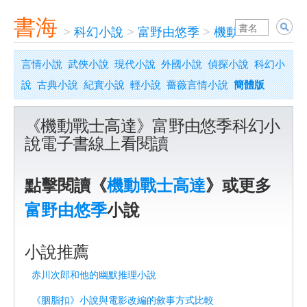
書海
>
科幻小說
>
富野由悠季
>
機動戰士高達
言情小說
武俠小說
現代小說
外國小說
偵探小說
科幻小
說
古典小說
紀實小說
輕小說
薔薇言情小說
簡體版
《機動戰士高達》富野由悠季科幻小
說電子書線上看閱讀
點擊閱讀《
機動戰士高達
》或更多
富野由悠季
小說
小說推薦
赤川次郎和他的幽默推理小說
《胭脂扣》小說與電影改編的敘事方式比較