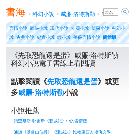
書海
>
科幻小說
>
威廉·洛特斯勒
>
先取恐龍還是
言情小說
武俠小說
現代小說
外國小說
偵探小說
科幻小
說
古典小說
紀實小說
輕小說
薔薇言情小說
簡體版
《先取恐龍還是蛋》威廉·洛特斯勒
科幻小說電子書線上看閱讀
點擊閱讀《
先取恐龍還是蛋
》或更
多
威廉·洛特斯勒
小說
小說推薦
讀查爾斯·狄更斯《雙城記》中的愛情觀
通過《基督山伯爵》《連城訣》比較東西方複仇文學