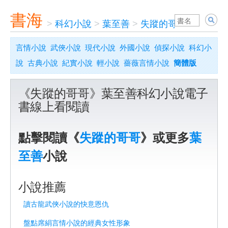
書海
>
科幻小說
>
葉至善
>
失蹤的哥哥
言情小說
武俠小說
現代小說
外國小說
偵探小說
科幻小
說
古典小說
紀實小說
輕小說
薔薇言情小說
簡體版
《失蹤的哥哥》葉至善科幻小說電子
書線上看閱讀
點擊閱讀《
失蹤的哥哥
》或更多
葉
至善
小說
小說推薦
讀古龍武俠小說的快意恩仇
盤點席絹言情小說的經典女性形象