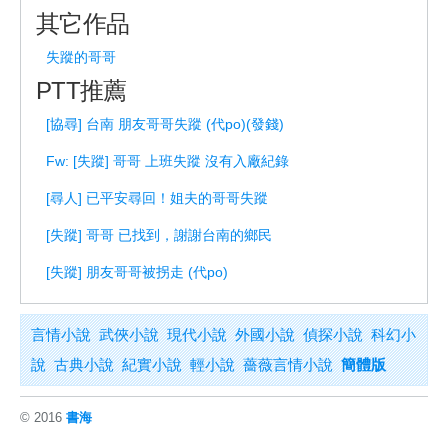
其它作品
失蹤的哥哥
PTT推薦
[協尋] 台南 朋友哥哥失蹤 (代po)(發錢)
Fw: [失蹤] 哥哥 上班失蹤 沒有入廠紀錄
[尋人] 已平安尋回！姐夫的哥哥失蹤
[失蹤] 哥哥 已找到，謝謝台南的鄉民
[失蹤] 朋友哥哥被拐走 (代po)
言情小說
武俠小說
現代小說
外國小說
偵探小說
科幻小
說
古典小說
紀實小說
輕小說
薔薇言情小說
簡體版
© 2016
書海