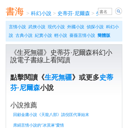
書海
>
科幻小說
>
史蒂芬·尼爾森
>
生死無疆
言情小說
武俠小說
現代小說
外國小說
偵探小說
科幻小
說
古典小說
紀實小說
輕小說
薔薇言情小說
簡體版
《生死無疆》史蒂芬·尼爾森科幻小
說電子書線上看閱讀
點擊閱讀《
生死無疆
》或更多
史蒂
芬·尼爾森
小說
小說推薦
回顧金庸小說《天龍八部》請倪匡代筆始末
席絹言情小說的“冰淇淋”愛情