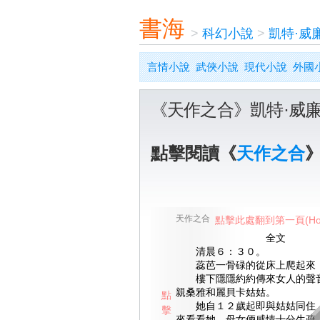
書海
>
科幻小說
>
凱特·威
言情小說
武俠小說
現代小說
外國
《天作之合》凱特·威
點擊閱讀《
天作之合
天作之合
點擊此處翻到第一頁(Ho
全文
清晨６：３０。
蕊芭一骨碌的從床上爬起來，
樓下隱隱約約傳來女人的聲音
親桑雅和麗貝卡姑姑。
點
她自１２歲起即與姑姑同住，
擊