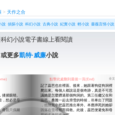
廉
>
天作之合
小說
偵探小說
科幻小說
古典小說
紀實小說
輕小說
薔薇言情小說
廉科幻小說電子書線上看閱讀
》或更多
凱特·威廉
小說
me)
點擊此處翻到最後一頁(End)
全文
記了蕊芭也在裡面。後來，她跟著狗從狗洞裡
爬出來。每個人都說這是個奇跡，真是不可思
揉揉眼睛。
議她是怎麼鑽過那個狗洞的。第三任繼父在和
，想必是母
蕊芭，桑雅一起去滑雪的時候，吊車出了問題
，他無意中把蕊芭推出車外。本應摔死的她卻
母親只偶爾
因落在雪堆裡而得救。此後，蕊芭便避免和母