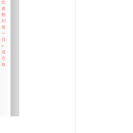
此
處
翻
到
後
一
頁-
>
或
空
格