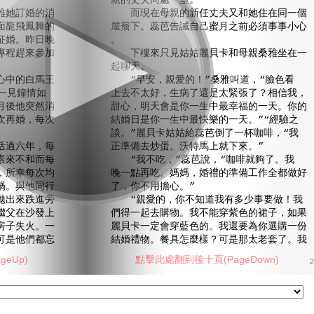
。
親的丈夫同處一室。
她訂婚的消
而現在母親的新任丈夫又和她住在同一個
面龍飛鳳舞的
屋簷下。蕊芭告誡自己蜜月之前必須事事小心
征婚。昨日晚
。
專程趕來參加
下樓來只見姑姑麗貝卡和母親桑雅坐在一
起聊天。
中的白馬王
“早安，親愛的！”桑雅叫道，“臉色看
一見鐘情如
上去不太好，生病了還是太緊張了？相信我，
月後他突然消
甜心，明天會是你一生中最幸福的一天。你的
次再婚，每次
結婚日是你一生中最快樂的一天。”“經驗之
談。”麗貝卡姑姑給蕊芭倒了一杯咖啡，“我
過六年，每
正準備去炒蛋。沃特馬上就下來。”
素來不和而每
“我不吃，”蕊芭說，“咖啡就夠了。我
，所幸每次均
晚一點再吃。媽媽，婚禮的準備工作全都做好
禍。與他同行
了，你不用擔心。”
拋出來跌進旁
“親愛的，你不知道我有多少事要做！我
繼父在沙發上
們得一起去購物。我不能穿紫色的裙子，如果
房子失火。一
麗貝卡一定會穿藍色的。我還要為你選購一份
可是他們都忘
結婚禮物。餐具怎麼樣？可是那太老套了。我
eUp)
點擊此處翻到後十頁(PageDown)
2