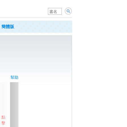
簡體版
幫助
點
擊