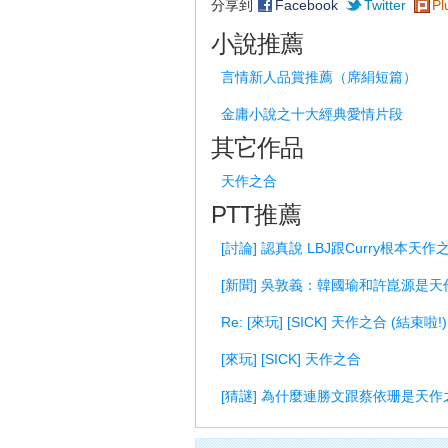
分享到
Facebook
Twitter
Pl
小說推薦
言情新人品賞推薦（席絹短篇）
金庸小說之十大經典愛情片段
其它作品
天作之合
PTT推薦
[討論] 認真說 LBJ跟Curry根本天作
[新聞] 吳敦義：韓國瑜和許崑源是天
Re: [來玩] [SICK] 天作之合 (結束啦!)
[來玩] [SICK] 天作之合
[猜謎] 為什麼連勝文跟蔡依珊是天作