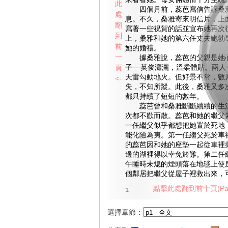
來看看她。母女倆感情十分生疏
此
四個月前，蕊芭寫信告訴桑雅
處
息。不久，桑雅寄來明信片，上
翻
寫著一些祝賀的話並宣布她再次
到
上，桑雅和她的第六任丈夫鮑勃
前
她的婚禮。
一
據桑雅說，蕊芭的父親是她心
頁
子——英俊瀟灑，溫柔體貼。兩人
天雷勾動地火。但好景不常，數
<-
失，不知所蹤。此後，桑雅又多
都只持續了短短的數年。
蕊芭曾和桑雅斷斷續續的生活
次都不歡而散。蕊芭和她的繼父
一任繼父似乎都想把她置於死地
能化險為夷。第一任繼父死於車
的蕊芭因和她的座墊一起從車裡
邊的湖裡得以幸免於難。第二任
午睡時未熄的煙頭落在地毯上使
個鄰居把繼父從屋子裡救出來，
點擊此處翻到前十頁(Pag
1
選擇章節：