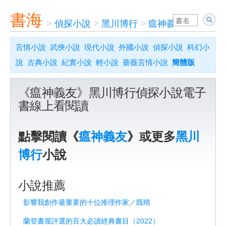
書海
>
偵探小說
>
黑川博行
>
瘟神義友
言情小說
武俠小說
現代小說
外國小說
偵探小說
科幻小
說
古典小說
紀實小說
輕小說
薔薇言情小說
簡體版
《瘟神義友》黑川博行偵探小說電子
書線上看閱讀
點擊閱讀《
瘟神義友
》或更多
黑川
博行
小說
小說推薦
影響我創作最重要的十位推理作家／既晴
蘭登書屋評選的百大必讀經典書目（2022）