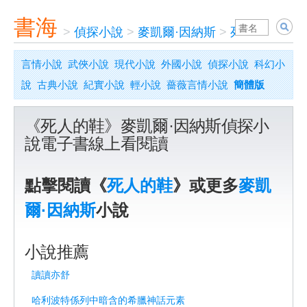
書海
>
偵探小說
>
麥凱爾·因納斯
>
死人的鞋
言情小說
武俠小說
現代小說
外國小說
偵探小說
科幻小
說
古典小說
紀實小說
輕小說
薔薇言情小說
簡體版
《死人的鞋》麥凱爾·因納斯偵探小
說電子書線上看閱讀
點擊閱讀《
死人的鞋
》或更多
麥凱
爾·因納斯
小說
小說推薦
讀讀亦舒
哈利波特係列中暗含的希臘神話元素