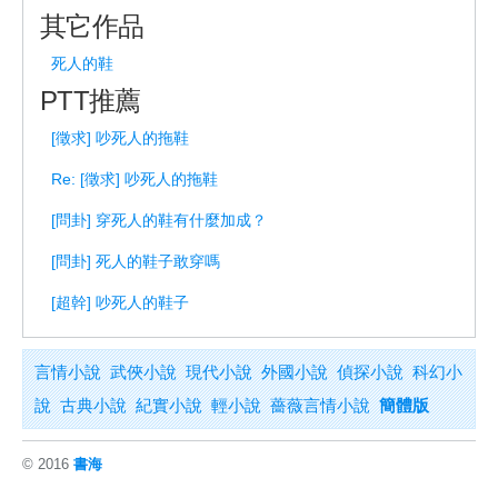
其它作品
死人的鞋
PTT推薦
[徵求] 吵死人的拖鞋
Re: [徵求] 吵死人的拖鞋
[問卦] 穿死人的鞋有什麼加成？
[問卦] 死人的鞋子敢穿嗎
[超幹] 吵死人的鞋子
言情小說
武俠小說
現代小說
外國小說
偵探小說
科幻小
說
古典小說
紀實小說
輕小說
薔薇言情小說
簡體版
© 2016
書海