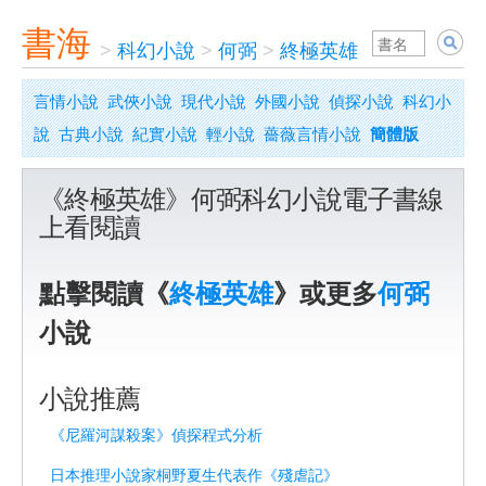
書海
>
科幻小說
>
何弼
>
終極英雄
言情小說
武俠小說
現代小說
外國小說
偵探小說
科幻小
說
古典小說
紀實小說
輕小說
薔薇言情小說
簡體版
《終極英雄》何弼科幻小說電子書線
上看閱讀
點擊閱讀《
終極英雄
》或更多
何弼
小說
小說推薦
《尼羅河謀殺案》偵探程式分析
日本推理小說家桐野夏生代表作《殘虐記》