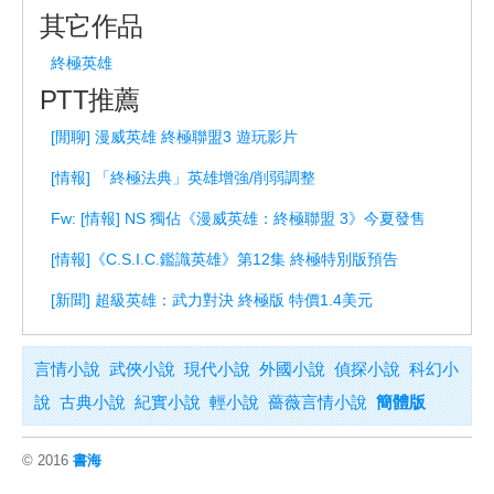
其它作品
終極英雄
PTT推薦
[閒聊] 漫威英雄 終極聯盟3 遊玩影片
[情報] 「終極法典」英雄增強/削弱調整
Fw: [情報] NS 獨佔《漫威英雄：終極聯盟 3》今夏發售
[情報]《C.S.I.C.鑑識英雄》第12集 終極特別版預告
[新聞] 超級英雄：武力對決 終極版 特價1.4美元
言情小說
武俠小說
現代小說
外國小說
偵探小說
科幻小
說
古典小說
紀實小說
輕小說
薔薇言情小說
簡體版
© 2016
書海