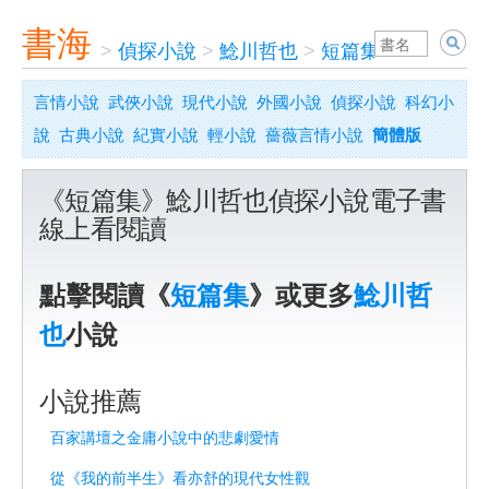
書海
>
偵探小說
>
鯰川哲也
>
短篇集
言情小說
武俠小說
現代小說
外國小說
偵探小說
科幻小
說
古典小說
紀實小說
輕小說
薔薇言情小說
簡體版
《短篇集》鯰川哲也偵探小說電子書
線上看閱讀
點擊閱讀《
短篇集
》或更多
鯰川哲
也
小說
小說推薦
百家講壇之金庸小說中的悲劇愛情
從《我的前半生》看亦舒的現代女性觀