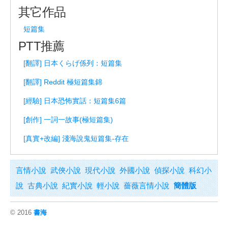
其它作品
短篇集
PTT推薦
[翻譯] 日本くらげ係列：短篇集
[翻譯] Reddit 極短篇集錦
[經驗] 日本恐怖實話：短篇集6篇
[創作] 一詞一故事(極短篇集)
[真實+改編] 淺海說鬼短篇集-存在
言情小說
武俠小說
現代小說
外國小說
偵探小說
科幻小
說
古典小說
紀實小說
輕小說
薔薇言情小說
簡體版
© 2016
書海