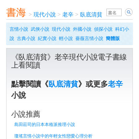
書海
>
現代小說
>
老辛
>
臥底清貧
言情小說
武俠小說
現代小說
外國小說
偵探小說
科幻小
說
古典小說
紀實小說
輕小說
薔薇言情小說
簡體版
《臥底清貧》老辛現代小說電子書線
上看閱讀
點擊閱讀《
臥底清貧
》或更多
老辛
小說
小說推薦
島田莊司的日本本格派推理小說
瓊瑤言情小說中的年輕女性戀愛心理分析