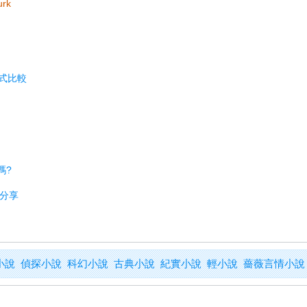
urk
式比較
嗎?
作分享
小說
偵探小說
科幻小說
古典小說
紀實小說
輕小說
薔薇言情小說