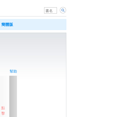
簡體版
幫助
點
擊