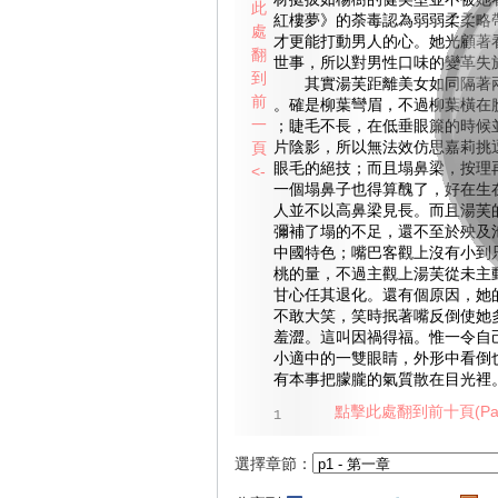
材挺拔如楊樹的健美型並不被她
此
紅樓夢》的荼毒認為弱弱柔柔略
處
才更能打動男人的心。她光顧著
翻
世事，所以對男性口味的變革失
到
其實湯芙距離美女如同隔著兩
前
。確是柳葉彎眉，不過柳葉橫在
一
；睫毛不長，在低垂眼簾的時候
頁
片陰影，所以無法效仿思嘉莉挑
眼毛的絕技；而且塌鼻梁，按理
<-
一個塌鼻子也得算醜了，好在生
人並不以高鼻梁見長。而且湯芙
彌補了塌的不足，還不至於殃及
中國特色；嘴巴客觀上沒有小到
桃的量，不過主觀上湯芙從未主
甘心任其退化。還有個原因，她
不敢大笑，笑時抿著嘴反倒使她
羞澀。這叫因禍得福。惟一令自
小適中的一雙眼睛，外形中看倒
有本事把朦朧的氣質散在目光裡
點擊此處翻到前十頁(Pag
1
選擇章節：