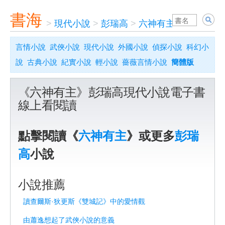
書海
>
現代小說
>
彭瑞高
>
六神有主
言情小說
武俠小說
現代小說
外國小說
偵探小說
科幻小
說
古典小說
紀實小說
輕小說
薔薇言情小說
簡體版
《六神有主》彭瑞高現代小說電子書
線上看閱讀
點擊閱讀《
六神有主
》或更多
彭瑞
高
小說
小說推薦
讀查爾斯·狄更斯《雙城記》中的愛情觀
由蕭逸想起了武俠小說的意義