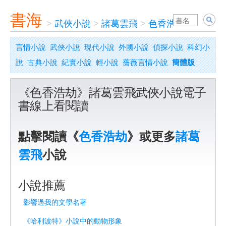
書海
>
武俠小說
>
諸葛雲飛
>
色香浩劫
言情小說
武俠小說
現代小說
外國小說
偵探小說
科幻小
說
古典小說
紀實小說
輕小說
薔薇言情小說
簡體版
《色香浩劫》諸葛雲飛武俠小說電子
書線上看閱讀
點擊閱讀《
色香浩劫
》或更多
諸葛
雲飛
小說
小說推薦
影響過我的文學名著
《哈利波特》小說中的動物形象