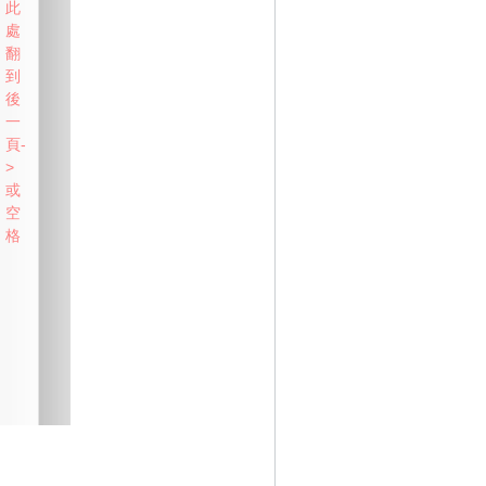
此
處
翻
到
後
一
頁-
>
或
空
格