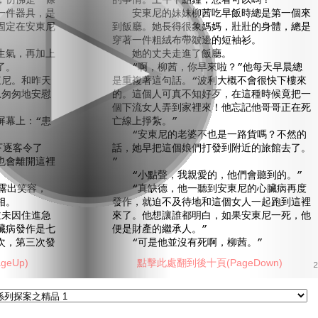
，仿佛是一條
的事情。上午十點鐘，您看可以嗎？”
一件器具，是
安東尼的妹妹柳茜吃早飯時總是第一個來
固定在安東尼
到飯廳。她長得很象媽媽，壯壯的身體，總是
穿著一件粗絨布帶皺邊的短袖衫。
氣，再加上
她的丈夫走進了飯廳。
了。
“啊，柳茜，你早來啦？”他每天早晨總
尼。和昨天
是重複著這句話。“波利大概不會很快下樓來
急匆匆地安慰
的。這個人可真不知好歹，在這種時候竟把一
個下流女人弄到家裡來！他忘記他哥哥正在死
幕上：“患
亡線上掙紮。”
“安東尼的老婆不也是一路貨嗎？不然的
下逐客令了
話，她早把這個娘們打發到附近的旅館去了。
也會離開這裡
”
“小點聲，我親愛的，他們會聽到的。”
露出笑容，
“真缺德，他一聽到安東尼的心臟病再度
相。
發作，就迫不及待地和這個女人一起跑到這裡
未因住進急
來了。他想讓誰都明白，如果安東尼一死，他
臟病發作是七
便是財產的繼承人。”
次，第三次發
“可是他並沒有死啊，柳茜。”
eUp)
點擊此處翻到後十頁(PageDown)
2