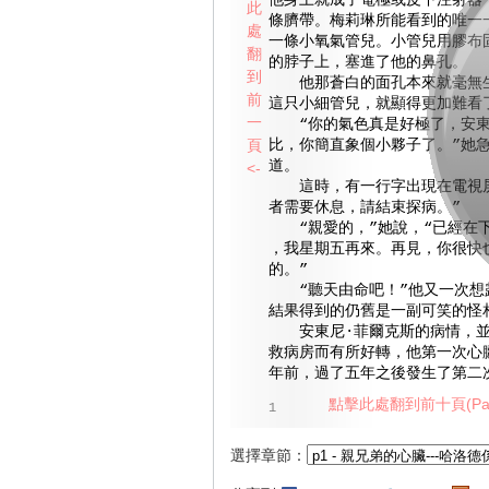
他身上就成了電極或皮下注射器
此
條臍帶。梅莉琳所能看到的唯一
處
一條小氧氣管兒。小管兒用膠布
翻
的脖子上，塞進了他的鼻孔。
到
他那蒼白的面孔本來就毫無生
前
這只小細管兒，就顯得更加難看
一
“你的氣色真是好極了，安東
頁
比，你簡直象個小夥子了。”她
道。
<-
這時，有一行字出現在電視屏
者需要休息，請結束探病。”
“親愛的，”她說，“已經在
，我星期五再來。再見，你很快
的。”
“聽天由命吧！”他又一次想
結果得到的仍舊是一副可笑的怪
安東尼·菲爾克斯的病情，並
救病房而有所好轉，他第一次心
年前，過了五年之後發生了第二
點擊此處翻到前十頁(Pag
1
選擇章節：