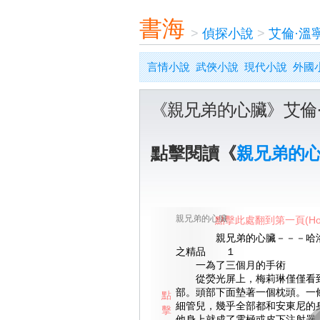
書海
>
偵探小說
>
艾倫·溫
言情小說
武俠小說
現代小說
外國
《親兄弟的心臟》艾倫
點擊閱讀《
親兄弟的
親兄弟的心臟
點擊此處翻到第一頁(Ho
親兄弟的心臟－－－哈洛
之精品 １
一為了三個月的手術
從熒光屏上，梅莉琳僅僅看到
部。頭部下面墊著一個枕頭。一
點
細管兒，幾乎全部都和安東尼的
擊