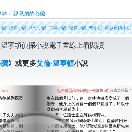
寧頓
>
親兄弟的心臟
小說
偵探小說
科幻小說
古典小說
紀實小說
輕小說
薔薇言情小說
·溫寧頓偵探小說電子書線上看閱讀
心臟
》或更多
艾倫·溫寧頓
小說
me)
點擊此處翻到最後一頁(End)
親兄弟的心臟---哈洛德係列探案之精品 1
德係列探案
生在幾個月以前，這一次使他徹底變成了一個
殘廢，他身上的器官一個個都衰退了，所以什
麼病都容易感染上。
了丈夫的頭
有一位護士正在等候梅莉琳。
條條電線和小
“主治醫師沃爾德先生星期四從倫敦回來
身體相通，到
，菲爾克斯太太。他想同您談談菲爾克斯先生