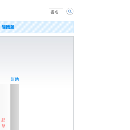
簡體版
幫助
點
擊