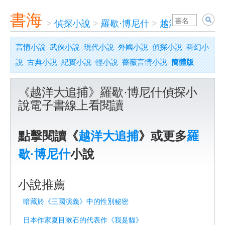
書海
>
偵探小說
>
羅歇·博尼什
>
越洋大追捕
言情小說
武俠小說
現代小說
外國小說
偵探小說
科幻小
說
古典小說
紀實小說
輕小說
薔薇言情小說
簡體版
《越洋大追捕》羅歇·博尼什偵探小
說電子書線上看閱讀
點擊閱讀《
越洋大追捕
》或更多
羅
歇·博尼什
小說
小說推薦
暗藏於《三國演義》中的性別秘密
日本作家夏目漱石的代表作《我是貓》