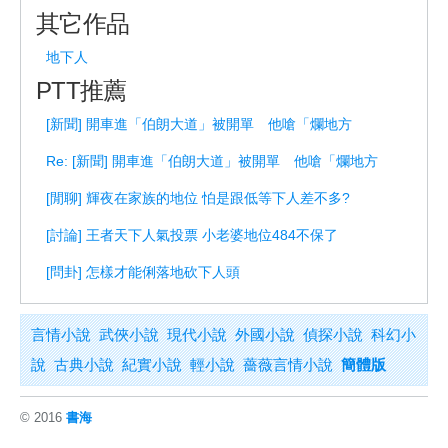
其它作品
地下人
PTT推薦
[新聞] 開車進「伯朗大道」被開單 他嗆「爛地方
Re: [新聞] 開車進「伯朗大道」被開單 他嗆「爛地方
[閒聊] 輝夜在家族的地位 怕是跟低等下人差不多?
[討論] 王者天下人氣投票 小老婆地位484不保了
[問卦] 怎樣才能俐落地砍下人頭
言情小說
武俠小說
現代小說
外國小說
偵探小說
科幻小
說
古典小說
紀實小說
輕小說
薔薇言情小說
簡體版
© 2016
書海