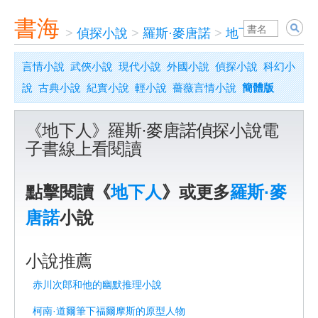
書海
>
偵探小說
>
羅斯·麥唐諾
>
地下人
言情小說
武俠小說
現代小說
外國小說
偵探小說
科幻小
說
古典小說
紀實小說
輕小說
薔薇言情小說
簡體版
《地下人》羅斯·麥唐諾偵探小說電
子書線上看閱讀
點擊閱讀《
地下人
》或更多
羅斯·麥
唐諾
小說
小說推薦
赤川次郎和他的幽默推理小說
柯南·道爾筆下福爾摩斯的原型人物