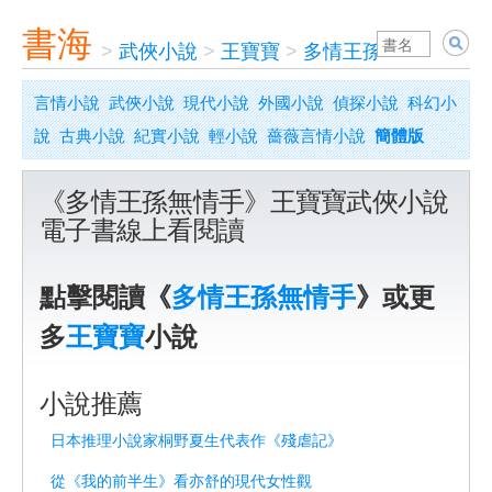
書海
>
武俠小說
>
王寶寶
>
多情王孫無情手
言情小說
武俠小說
現代小說
外國小說
偵探小說
科幻小
說
古典小說
紀實小說
輕小說
薔薇言情小說
簡體版
《多情王孫無情手》王寶寶武俠小說
電子書線上看閱讀
點擊閱讀《
多情王孫無情手
》或更
多
王寶寶
小說
小說推薦
日本推理小說家桐野夏生代表作《殘虐記》
從《我的前半生》看亦舒的現代女性觀