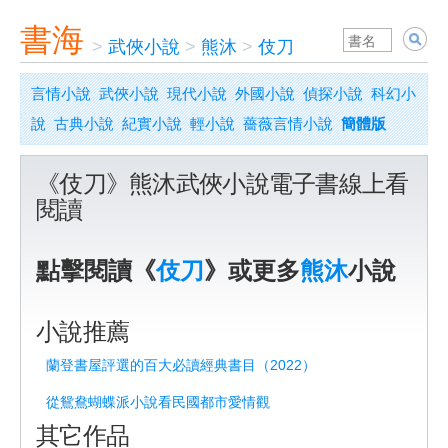
書海
>
武俠小說
>
熊沐
>
伎刀
言情小說
武俠小說
現代小說
外國小說
偵探小說
科幻小
說
古典小說
紀實小說
輕小說
薔薇言情小說
簡體版
《伎刀》熊沐武俠小說電子書線上看
閱讀
點擊閱讀《
伎刀
》或更多
熊沐
小說
小說推薦
蘭登書屋評選的百大必讀經典書目（2022）
從鴛鴦蝴蝶派小說看民國都市愛情觀
其它作品