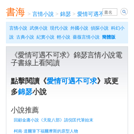
書海
>
言情小說
>
錦瑟
>
愛情可遇不可求
言情小說
武俠小說
現代小說
外國小說
偵探小說
科幻小
說
古典小說
紀實小說
輕小說
薔薇言情小說
簡體版
《愛情可遇不可求》錦瑟言情小說電
子書線上看閱讀
點擊閱讀《
愛情可遇不可求
》或更
多
錦瑟
小說
小說推薦
回顧金庸小說《天龍八部》請倪匡代筆始末
柯南·道爾筆下福爾摩斯的原型人物