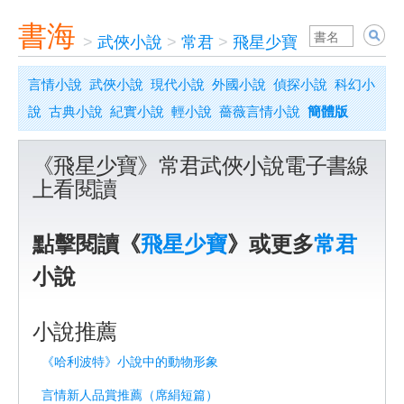
書海
>
武俠小說
>
常君
>
飛星少寶
言情小說
武俠小說
現代小說
外國小說
偵探小說
科幻小
說
古典小說
紀實小說
輕小說
薔薇言情小說
簡體版
《飛星少寶》常君武俠小說電子書線
上看閱讀
點擊閱讀《
飛星少寶
》或更多
常君
小說
小說推薦
《哈利波特》小說中的動物形象
言情新人品賞推薦（席絹短篇）