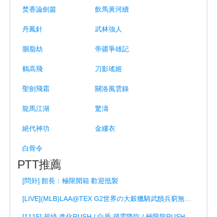
焚香論劍篇
飲馬黃河續
丹鳳針
武林強人
胭脂劫
帝疆爭雄記
鶴高飛
刀影瑤姬
聖劍飛霜
關洛風雲錄
龍馬江湖
驚濤
絕代神功
金縷衣
白骨令
PTT推薦
[問卦] 館長：極限開箱 歡迎抵製
[LIVE](MLB)LAA@TEX G2世界の大穀獵騎武黷兵窮無極限
[1115] 超綠.進化RUSH / 白盾.趙雲降臨 / 極限龍RUSH / DC 2倍.華龍1.5倍