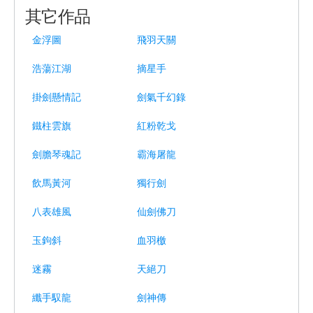
其它作品
金浮圖
飛羽天關
浩蕩江湖
摘星手
掛劍懸情記
劍氣千幻錄
鐵柱雲旗
紅粉乾戈
劍膽琴魂記
霸海屠龍
飲馬黃河
獨行劍
八表雄風
仙劍佛刀
玉鉤斜
血羽檄
迷霧
天絕刀
纖手馭龍
劍神傳