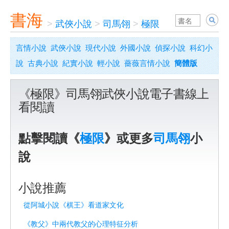
書海
>
武俠小說
>
司馬翎
>
極限
言情小說
武俠小說
現代小說
外國小說
偵探小說
科幻小
說
古典小說
紀實小說
輕小說
薔薇言情小說
簡體版
《極限》司馬翎武俠小說電子書線上
看閱讀
點擊閱讀《
極限
》或更多
司馬翎
小
說
小說推薦
從阿城小說《棋王》看道家文化
《教父》中兩代教父的心理特征分析