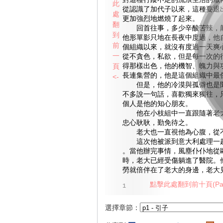
對這種行蹤不定的流浪生活的厭
此
從認識了加代子以來，這種要退
處
更加強烈地燃燒了起來。
翻
回首往事，多少辛酸苦辣，顛
到
他形單影只地在長夜中度過，他
前
個組織以來，就沒有度過一天爽
一
從不貪色，私欲，但是每一次的
頁
得那樣出色，他的機智、魄力與
長連集營的，他是這個組織中最
<-
但是，他的冷漠與孤僻也是聞
不多說一句話，喜歡獨來獨往，
個人是他的知心朋友。
他在小枝組中一直跟隨著老大
忠心耿耿，勤免待之。
老大也一直視他為心腹，從不
這次他被派到意大利處理一起
。當他辦完事情，風塵仆仆地從
時，老大已經受傷躺進了醫院。
勞就倍伴在了老大的身邊，老大
點擊此處翻到前十頁(Pag
1
選擇章節：