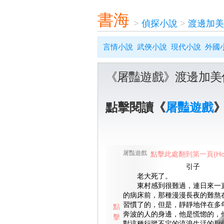
書海
>
偵探小說
>
渡邊加美
言情小說
武俠小說
現代小說
外國
《屠豔遊戲》渡邊加美
點擊閱讀《
屠豔遊戲
屠豔遊戲
點擊此處翻到第一頁(Ho
引子
老大死了。
東村感到很難過，連日來一直
的病床前，那種漫漫長夜的難熬
習慣了的，但是，靜靜地伴在多
點
奔波的人的身邊，他是慌惚的，
擊