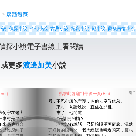
>
屠豔遊戲
小說
偵探小說
科幻小說
古典小說
紀實小說
輕小說
薔薇言情小說
偵探小說電子書線上看閱讀
》或更多
渡邊加美
小說
me)
點擊此處翻到最後一頁(End)
引子
累，不忍心讓他守護，叫他去度假休息。
東村一句話沒說一直坐在那裡。
伺守在老大
末了，他問道：
在東村是早已
“是誰開的槍？”
年來為他效命
老大沒有說話，只是抬眼望著窗處。沉默
他已經感到了
了好長的段時間，老大緩緩地轉過頭來，雙眼