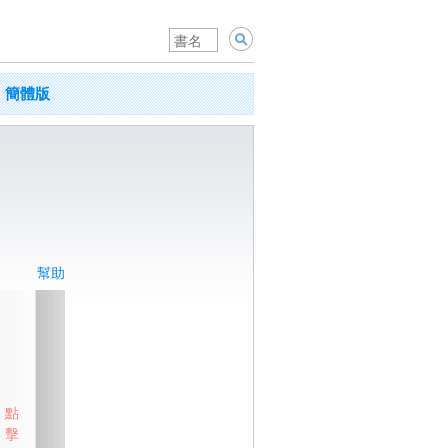
簡體版
幫助
點
擊