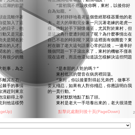
倦，尤其是自
有些濕潤地看著他，動情地說：
出江湖的欲望
“當初我不應該收你啊，東村，以後你好
自為知罷。”
迫流離伴著
東村靜靜地看著這個曾經那樣器重他的老
自從加入了這
大，老大的舉動完全象一只沉著老練的老虎一
心的日子，他
樣，他對於手下關懷備至，尤其對於東村，但
行動又是完成
是這次為什麼遭到暗算了呢？為什麼事情出在
功夫是聞名於
自己不在的時刻呢？莫非這裡面有個圈套？東
傑出的人才。
村在聽了老大這句語重心常的話後，一連串好
名的，他從
幾個問題一下子滾出來了，東村的機敏不僅表
只有很少的幾
現在這裡，而且他還知道該怎樣解決這些問題
。
乾事，為之
“是本部的人乾的嗎？”
東村低沉的聲音在病房裡回蕩。
離其左右。
“東村，你以後要對得起兄弟們，做事不
棘手的事情
要太殘忍，如果有人對你殘忍，你應該明白我
歐洲趕到東京
的一貫行動。”
他沒顧得上辛
東村默默地點了點了頭。
見到他這樣勞
東村是老大一手培養出來的，老大很清楚
eUp)
點擊此處翻到後十頁(PageDown)
2