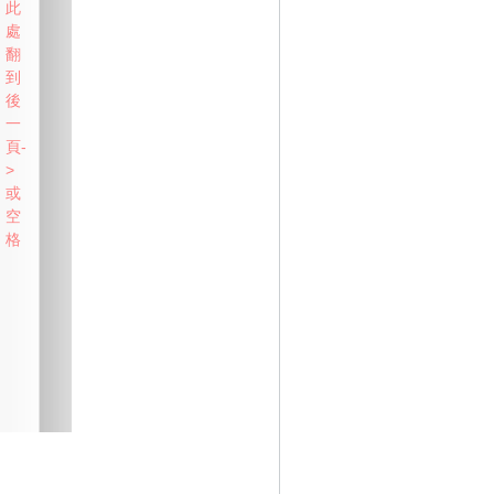
此
處
翻
到
後
一
頁-
>
或
空
格