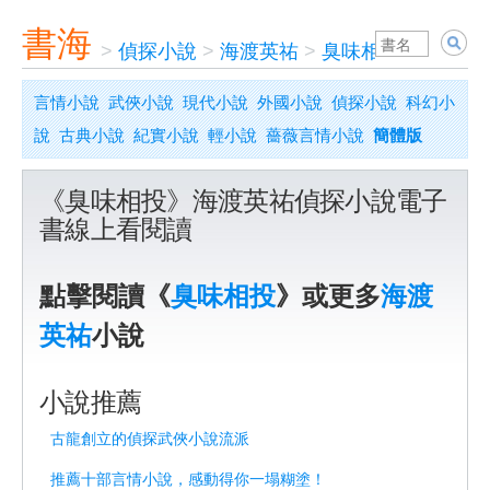
書海
>
偵探小說
>
海渡英祐
>
臭味相投
言情小說
武俠小說
現代小說
外國小說
偵探小說
科幻小
說
古典小說
紀實小說
輕小說
薔薇言情小說
簡體版
《臭味相投》海渡英祐偵探小說電子
書線上看閱讀
點擊閱讀《
臭味相投
》或更多
海渡
英祐
小說
小說推薦
古龍創立的偵探武俠小說流派
推薦十部言情小說，感動得你一塌糊塗！