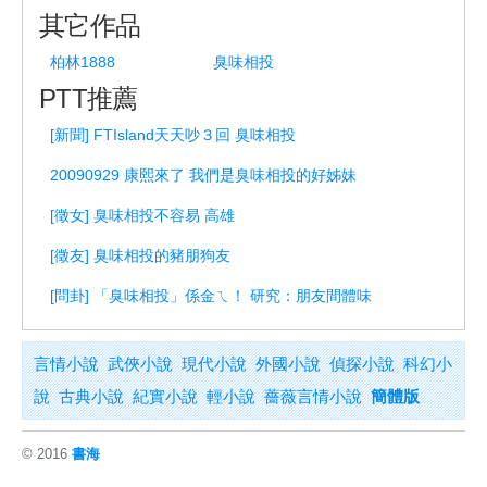
其它作品
柏林1888
臭味相投
PTT推薦
[新聞] FTIsland天天吵３回 臭味相投
20090929 康熙來了 我們是臭味相投的好姊妹
[徵女] 臭味相投不容易 高雄
[徵友] 臭味相投的豬朋狗友
[問卦] 「臭味相投」係金ㄟ！ 研究：朋友間體味
言情小說
武俠小說
現代小說
外國小說
偵探小說
科幻小
說
古典小說
紀實小說
輕小說
薔薇言情小說
簡體版
© 2016
書海