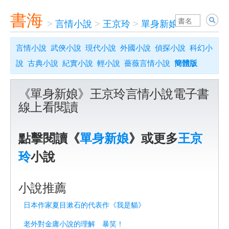
書海
>
言情小說
>
王京玲
>
單身新娘
言情小說
武俠小說
現代小說
外國小說
偵探小說
科幻小
說
古典小說
紀實小說
輕小說
薔薇言情小說
簡體版
《單身新娘》王京玲言情小說電子書
線上看閱讀
點擊閱讀《
單身新娘
》或更多
王京
玲
小說
小說推薦
日本作家夏目漱石的代表作《我是貓》
老外對金庸小說的理解 暴笑！