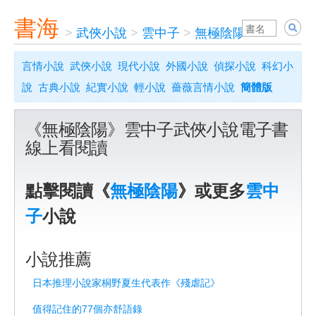
書海
>
武俠小說
>
雲中子
>
無極陰陽
言情小說
武俠小說
現代小說
外國小說
偵探小說
科幻小
說
古典小說
紀實小說
輕小說
薔薇言情小說
簡體版
《無極陰陽》雲中子武俠小說電子書
線上看閱讀
點擊閱讀《
無極陰陽
》或更多
雲中
子
小說
小說推薦
日本推理小說家桐野夏生代表作《殘虐記》
值得記住的77個亦舒語錄