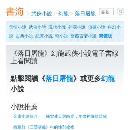
書海
>
武俠小說
>
幻龍
>
落日屠龍
言情小說
武俠小說
現代小說
外國小說
偵探小說
科幻小
說
古典小說
紀實小說
輕小說
薔薇言情小說
簡體版
《落日屠龍》幻龍武俠小說電子書線
上看閱讀
點擊閱讀《
落日屠龍
》或更多
幻龍
小說
小說推薦
金庸小說簡介——飛雪連天射白鹿，笑書神俠倚碧鴛
暗藏於《三國演義》中的性別秘密