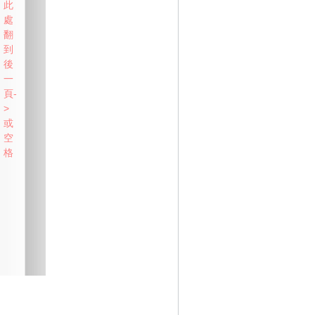
此
處
翻
到
後
一
頁-
>
或
空
格