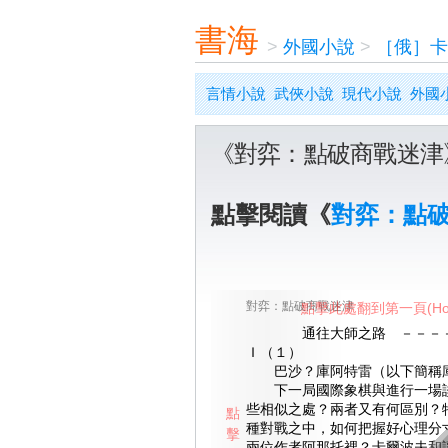
書海
>
外國小說
>
［俄］卡
言情小說
武俠小說
現代小說
外國
《對弈：點破商戰迷津
點擊閱讀《
對弈：點
對弈：點破商戰迷津
點擊此處翻到第一頁(Ho
通往大師之路 －－－－
Ｉ（１）
巴沙？庫阿特雷（以下簡稱庫
下一局國際象棋與進行一場談
些相似之處？兩者又有何區別？
點
種對戰之中，如何把握好心理分
擊