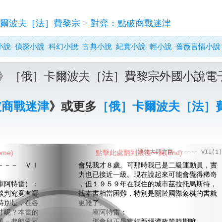
爾波夫［法］費黎宗
>
對弈：點破商戰迷津
小說
偵探小說
科幻小說
古典小說
紀實小說
輕小說
薔薇言情小說
》［俄］卡爾波夫［法］費黎宗外國小說電
破商戰迷津
》或更多
［俄］卡爾波夫［法］
me)
點擊此處翻到最後一頁(End)
通往大師之路 ------ VII(1)
－－ ＶＩ
會兒我才８歲。可那時我已是二級運動員，實
力也已接近一級。現在說起來可能會覺得稀奇
阿特雷）：
，但１９５９年在我住的城市茲拉托烏斯特，
判究竟有哪
找本書相當困難，特別是關於國際象棋的書就
特別是，在各
更難了。
寸呢？本書的
庫阿特雷：