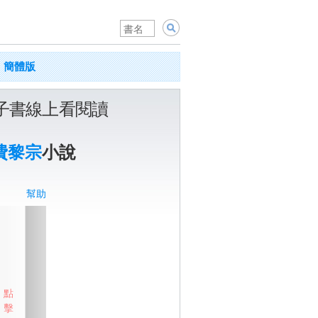
簡體版
子書線上看閱讀
費黎宗
小說
幫助
點
擊