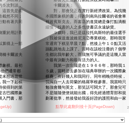
讓－弗朗索瓦
那會兒正是實行新經濟政策時期嘛……
的５次對談，
卡爾波夫：
。這首先是由
對，那會兒正在實行新經濟政策。為找幾
性截然不同；
本國際象棋的書，得跑到南烏拉爾省的省會車
行動有著共同
裡雅賓斯克去。而書店的進貨總是像打點滴般
緩慢，找書的人之多也使書店永遠缺貨。
重於用計而
９歲時，我已是茲拉托烏斯特的最佳選手
，我被保送進波維尼克②專業棋校。那時我常
算得上一部
常通宵下棋至早晨７點，然後上午１０點又活
蹦亂跳地去上課了。當時在該校注冊的７個學
稱卡爾波夫
生都比我年齡大，而我無可爭議的是這幾人當
中最有決斷力和最有活力的人。
象棋。最初
我第一次出國是在１９６６年，那時我１
—他們通常都
５歲，當時是去參加在瑞典舉辦的一次國際象
從未想過當世
棋賽，有好幾人和我同行。同年稍晚些時候，
，我一下起棋
我獨自一人去荷蘭的格羅寧根參賽。我當時只
時侯得到的第
勉強會幾句英文，那笑話可鬨大了。那會兒可
是古巴國際象
不是隨隨便便就能出國，得先經過體育部和規
棋入門書，那
劃署批準，然後發給我簽好證的護照和由一家
eUp)
點擊此處翻到後十頁(PageDown)
2