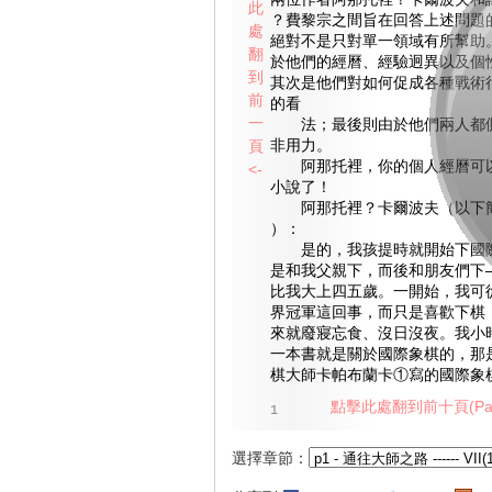
兩位作者阿那托裡？卡爾波夫和
此
？費黎宗之間旨在回答上述問題
處
絕對不是只對單一領域有所幫助
翻
於他們的經曆、經驗迥異以及個
到
其次是他們對如何促成各種戰術
前
的看
一
法；最後則由於他們兩人都側
頁
非用力。
阿那托裡，你的個人經曆可以
<-
小說了！
阿那托裡？卡爾波夫（以下簡
）：
是的，我孩提時就開始下國際
是和我父親下，而後和朋友們下
比我大上四五歲。一開始，我可
界冠軍這回事，而只是喜歡下棋
來就廢寢忘食、沒日沒夜。我小
一本書就是關於國際象棋的，那
棋大師卡帕布蘭卡①寫的國際象
點擊此處翻到前十頁(Pag
1
選擇章節：